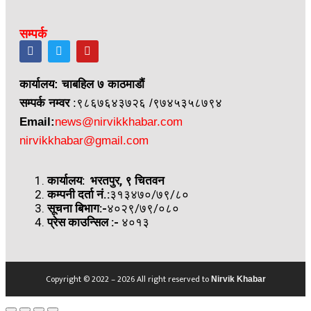
सम्पर्क
कार्यालय: चाबहिल ७ काठमाडौं
सम्पर्क नम्वर
:९८६७६४३७२६ /९७४५३५८७९४
Email:
news@nirvikkhabar.com
nirvikkhabar@gmail.com
कार्यालय: भरतपुर, ९ चितवन
कम्पनी दर्ता नं.:
३१३४७०/७९/८०
सूचना बिभाग:-
४०२९/७९/०८०
प्रेस काउन्सिल
:-
४०१३
Copyright © 2022 – 2026 All right reserved to
Nirvik Khabar