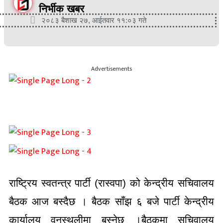
निर्भीक खबर
२०८३ बैशाख २७, आईतवार ११:०३ गते
Advertisements
राष्ट्रिय स्वतन्त्र पार्टी (रास्वपा) को केन्द्रीय सचिवालय
बैठक आज बस्दैछ । बैठक साँझ ६ बजे पार्टी केन्द्रीय
कार्यालय वनस्थलीमा बस्नेछ ।बैठकमा सचिवालय