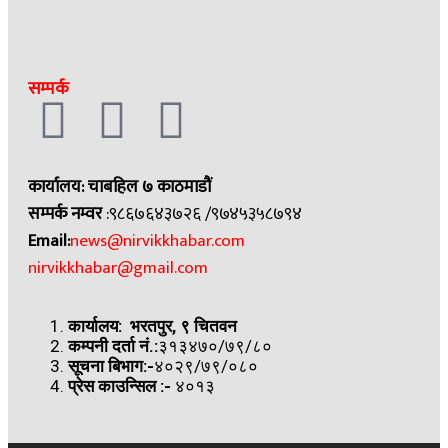
सम्पर्क
कार्यालय: चाबहिल ७ काठमाडौं
सम्पर्क नम्वर
:९८६७६४३७२६ /९७४५३५८७९४
Email:
news@nirvikkhabar.com
nirvikkhabar@gmail.com
कार्यालय: भरतपुर, ९ चितवन
कम्पनी दर्ता नं.:
३१३४७०/७९/८०
सूचना बिभाग:-
४०२९/७९/०८०
प्रेस काउन्सिल
:-
४०१३