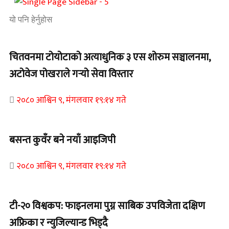
यो पनि हेर्नुहोस
चितवनमा टोयोटाको अत्याधुनिक ३ एस शोरुम सञ्चालनमा,
अटोवेज पोखराले गर्‍यो सेवा विस्तार
२०८० आश्विन ९, मंगलवार १९:१४ गते
बसन्त कुवँर बने नयाँ आइजिपी
२०८० आश्विन ९, मंगलवार १९:१४ गते
टी-२० विश्वकप: फाइनलमा पुग्न साबिक उपविजेता दक्षिण
अफ्रिका र न्युजिल्यान्ड भिड्दै