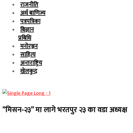
राजनीति
अर्थ बाणिज्य
पत्रपत्रिका
बिज्ञान
प्रबिधि
मनोरञ्जन
साहित्य
अन्तराष्ट्रिय
खेलकुद
”मिसन-२३” मा लागे भरतपुर २३ का वडा अध्यक्ष