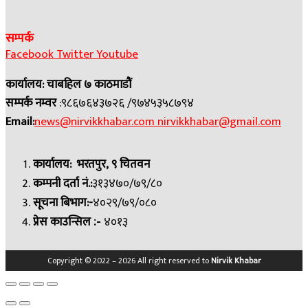
सम्पर्क
Facebook
Twitter
Youtube
कार्यालय: चाबहिल ७ काठमाडौं
सम्पर्क नम्वर
:९८६७६४३७२६ /९७४५३५८७९४
Email:
news@nirvikkhabar.com
nirvikkhabar@gmail.com
कार्यालय: भरतपुर, ९ चितवन
कम्पनी दर्ता नं.:
३१३४७०/७९/८०
सूचना बिभाग:-
४०२९/७९/०८०
प्रेस काउन्सिल
४०१३
:-
Copyright © 2022 – 2026 All right reserved to
Nirvik Khabar