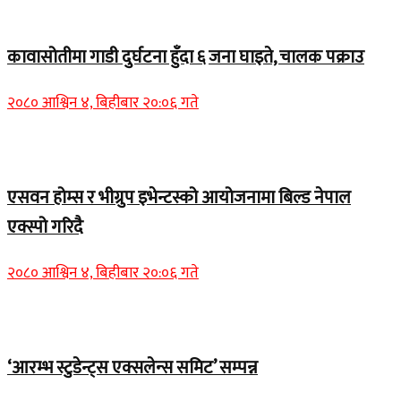
Home Banner 1
कावासोतीमा गाडी दुर्घटना हुँदा ६ जना घाइते, चालक पक्राउ
२०८० आश्विन ४, बिहीबार २०:०६ गते
अर्थ बाणिज्य
एसवन होम्स र भीग्रुप इभेन्टस्को आयोजनामा बिल्ड नेपाल
एक्स्पो गरिदै
२०८० आश्विन ४, बिहीबार २०:०६ गते
चितवन बिशेष
‘आरम्भ स्टुडेन्ट्स एक्सलेन्स समिट’ सम्पन्न