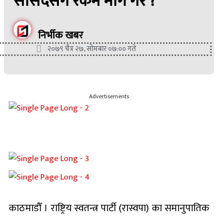
सांसदसँग रकम माग गरे ?
निर्भीक खबर
२०७९ चैत्र २७, सोमबार ०७:०० गते
Advertisements
काठमाडौँ । राष्ट्रिय स्वतन्त्र पार्टी (रास्वपा) का समानुपातिक