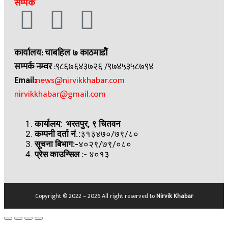
सम्पर्क
कार्यालय: चाबहिल ७ काठमाडौं
सम्पर्क नम्वर
:९८६७६४३७२६ /९७४५३५८७९४
Email:
news@nirvikkhabar.com
nirvikkhabar@gmail.com
कार्यालय: भरतपुर, ९ चितवन
कम्पनी दर्ता नं.:
३१३४७०/७९/८०
सूचना बिभाग:-
४०२९/७९/०८०
प्रेस काउन्सिल
:-
४०१३
Copyright © 2022 – 2026 All right reserved to
Nirvik Khabar