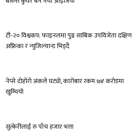
बसन्त कुवँर बने नयाँ आइजिपी
टी-२० विश्वकप: फाइनलमा पुग्न साबिक उपविजेता दक्षिण
अफ्रिका र न्युजिल्यान्ड भिड्दै
नेप्से दोहोरो अंकले घट्यो, कारोबार रकम ७४ करोडमा
खुम्चियो
सुत्केरीलाई रु पाँच हजार भत्ता