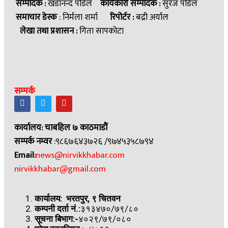
सम्पादक :
खडानन्द पौडेल
कार्यकारी सम्पादक :
सुरज पौडेल
समाचार डेस्क
: निर्मला शर्मा
रिपोर्टर :
बद्री अर्याल
लेखा तथा प्रशासन :
गिता सापकोटा
सम्पर्क
कार्यालय: चाबहिल ७ काठमाडौं
सम्पर्क नम्वर
:९८६७६४३७२६ /९७४५३५८७९४
Email:
news@nirvikkhabar.com
nirvikkhabar@gmail.com
कार्यालय: भरतपुर, ९ चितवन
कम्पनी दर्ता नं.:
३१३४७०/७९/८०
सूचना बिभाग:-
४०२९/७९/०८०