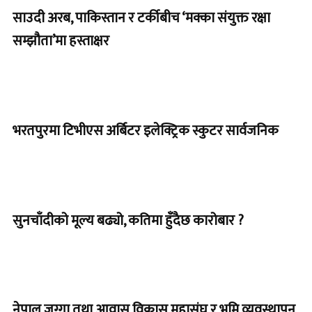
साउदी अरब, पाकिस्तान र टर्कीबीच ‘मक्का संयुक्त रक्षा
सम्झौता’मा हस्ताक्षर
भरतपुरमा टिभीएस अर्बिटर इलेक्ट्रिक स्कुटर सार्वजनिक
सुनचाँदीको मूल्य बढ्यो, कतिमा हुँदैछ कारोबार ?
नेपाल जग्गा तथा आवास विकास महासंघ र भूमि व्यवस्थापन