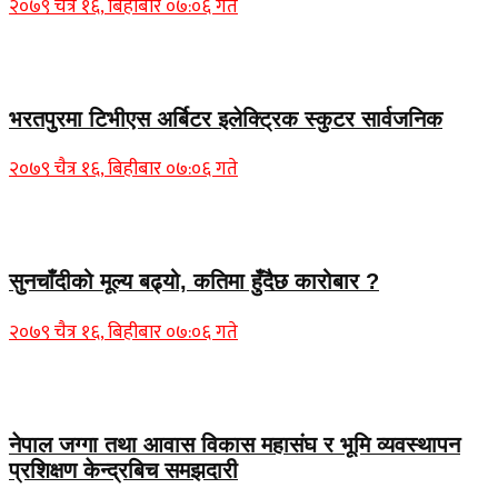
२०७९ चैत्र १६, बिहीबार ०७:०६ गते
समाचार
भरतपुरमा टिभीएस अर्बिटर इलेक्ट्रिक स्कुटर सार्वजनिक
२०७९ चैत्र १६, बिहीबार ०७:०६ गते
Home Banner 2
सुनचाँदीको मूल्य बढ्यो, कतिमा हुँदैछ कारोबार ?
२०७९ चैत्र १६, बिहीबार ०७:०६ गते
Home Banner 1
नेपाल जग्गा तथा आवास विकास महासंघ र भूमि व्यवस्थापन
प्रशिक्षण केन्द्रबिच समझदारी