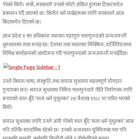
गरेको थियो। साथै, सरकारले उनको फोटो अंकित हुलाक टिकटसमेत
प्रकाशन गर्दै आएको छ। किराँत धर्म मान्नेहरूका लागि सरकारले आज
बिदासमेत दिएको छ।
आज प्रदेश १ का अधिकांश स्थानमा महागुरु फाल्गुनन्दको जन्मजयन्ती
धुमधामका साथ मनाइन्छ। देशभर तथा भारतका सिक्किम, दार्जिलिङसम्म
विभिन्न कार्यक्रमको आयोजना गरी फाल्गुनन्दको जन्मजयन्ती मनाइँदैछ।
उनले किरात भाषा, संस्कृति तथा समाज सुधारमा महत्त्वपूर्ण योगदान
पुर्‍याएका छन्। समाज सुधारका निमित्त फाल्गुनन्दले नीति निर्माणका लागि
बनाएको सात बुँदे ‘सत्य धर्म मुचुल्का’ २४ वैशाख १९८८ मा पारित भएको
थियो।
समाज सुधारका लागि उनले जारी गरेको सात बुँदे ‘सत्य धर्म मुचुल्का’ आज
पनि उत्तिकै सान्दर्भिक रहेको छ। उनको जन्मस्थान चुक्चिनम्बा भए पनि
ज्ञानभूमि फुलुङ्गी, कर्मभूमि सिलौती लोब्रे र तीर्थभूमिको रूपमा