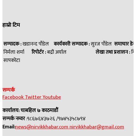
हाम्रो टिम
सम्पादक :
खडानन्द पौडेल
कार्यकारी सम्पादक :
सुरज पौडेल
समाचार डेस
निर्मला शर्मा
रिपोर्टर :
बद्री अर्याल
लेखा तथा प्रशासन :
गि
सापकोटा
सम्पर्क
Facebook
Twitter
Youtube
कार्यालय: चाबहिल ७ काठमाडौं
सम्पर्क नम्वर
:९८६७६४३७२६ /९७४५३५८७९४
Email:
news@nirvikkhabar.com
nirvikkhabar@gmail.com