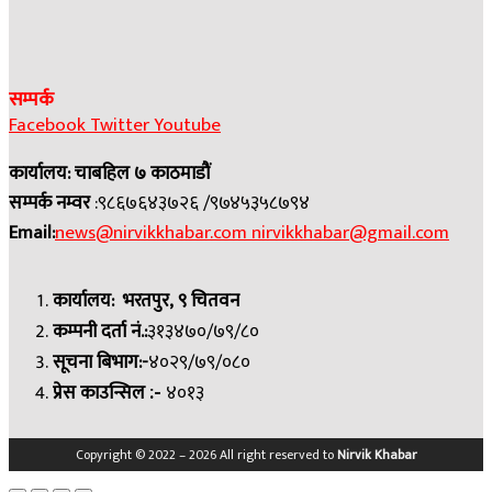
सम्पर्क
Facebook
Twitter
Youtube
कार्यालय: चाबहिल ७ काठमाडौं
सम्पर्क नम्वर
:९८६७६४३७२६ /९७४५३५८७९४
Email:
news@nirvikkhabar.com
nirvikkhabar@gmail.com
कार्यालय: भरतपुर, ९ चितवन
कम्पनी दर्ता नं.:
३१३४७०/७९/८०
सूचना बिभाग:-
४०२९/७९/०८०
प्रेस काउन्सिल
४०१३
:-
Copyright © 2022 – 2026 All right reserved to
Nirvik Khabar