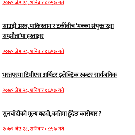
२०७९ जेष्ठ २८, शनिबार ०८:५७ गते
साउदी अरब, पाकिस्तान र टर्कीबीच ‘मक्का संयुक्त रक्षा
सम्झौता’मा हस्ताक्षर
२०७९ जेष्ठ २८, शनिबार ०८:५७ गते
भरतपुरमा टिभीएस अर्बिटर इलेक्ट्रिक स्कुटर सार्वजनिक
२०७९ जेष्ठ २८, शनिबार ०८:५७ गते
सुनचाँदीको मूल्य बढ्यो, कतिमा हुँदैछ कारोबार ?
२०७९ जेष्ठ २८, शनिबार ०८:५७ गते