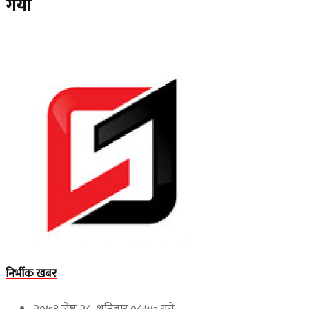
गयाे
निर्भीक खबर
२०७९ जेष्ठ २८, शनिबार ०८:५७ गते