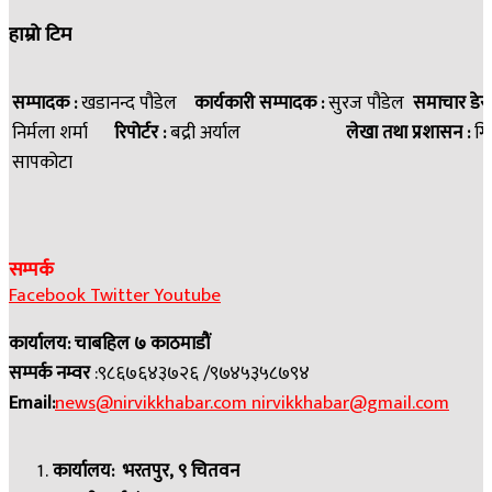
हाम्रो टिम
सम्पादक :
खडानन्द पौडेल
कार्यकारी सम्पादक :
सुरज पौडेल
समाचार डेस
निर्मला शर्मा
रिपोर्टर :
बद्री अर्याल
लेखा तथा प्रशासन :
गि
सापकोटा
सम्पर्क
Facebook
Twitter
Youtube
कार्यालय: चाबहिल ७ काठमाडौं
सम्पर्क नम्वर
:९८६७६४३७२६ /९७४५३५८७९४
Email:
news@nirvikkhabar.com
nirvikkhabar@gmail.com
कार्यालय: भरतपुर, ९ चितवन