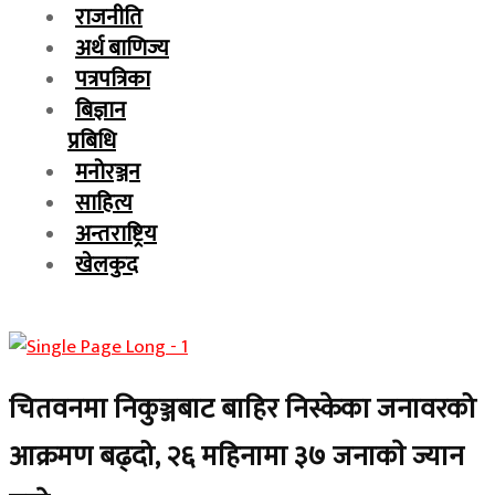
राजनीति
अर्थ बाणिज्य
पत्रपत्रिका
बिज्ञान
प्रबिधि
मनोरञ्जन
साहित्य
अन्तराष्ट्रिय
खेलकुद
चितवनमा निकुञ्जबाट बाहिर निस्केका जनावरको
आक्रमण बढ्दो, २६ महिनामा ३७ जनाकाे ज्यान