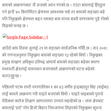
बाघको आक्रमणबाट नौ जनाको ज्यान गएको छ । एउटा बाघलाई हिँडडुल
गर्न झन्डै ४० किलोमिटर क्षेत्रफल आवश्यक पर्छ तर बाघको सङ्ख्या बढे
पनि निकुञ्जको क्षेत्रफल बढ्न नसक्दा बाघ मानव बस्ती वरपरसम्म पुग्ने गरेको
विज्ञको भनाइ छ ।
आउँदो बाघ दिवस जुलाई २९ मा सङ्ख्या सार्वजनिक गरिँदै छ । सन् २०१८
को गणनाअनुसार निकुञ्जमा बाघको सङ्ख्या ९३ रहेको थियो । निकुञ्जका
प्रमुख संरक्षण अधिकृत हरिभद्र आचार्य बाघको सङ्ख्या बढेका कारण
मध्यवर्ती क्षेत्रलाई वासस्थान बनाएकाले आक्रमणको घटना बढेको
बताउनुहुन्छ ।
पछिल्लो पटक राप्ती नगरपालिका १ का ४३ वर्षीय इन्द्रबहादुर थिङ (वाईबा)
लाई बाघले आक्रमण गरी घाइते बनाएको थियो । घाइते वाइबाको पुरानो
मेडिकल कलेज शिक्षण अस्पतालमा उपचार भइरहेको छ । त्यस क्षेत्रबाट
बाघलाई ‘डार्ट’ गरेर हिजो बिहान नियन्त्रणमा लिइएको निकुञ्जका सूचना