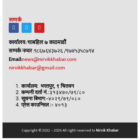
सम्पर्क
कार्यालय: चाबहिल ७ काठमाडौं
सम्पर्क नम्वर
:९८६७६४३७२६ /९७४५३५८७९४
Email:
news@nirvikkhabar.com
nirvikkhabar@gmail.com
कार्यालय: भरतपुर, ९ चितवन
कम्पनी दर्ता नं.:
३१३४७०/७९/८०
सूचना बिभाग:-
४०२९/७९/०८०
प्रेस काउन्सिल
:-
४०१३
Copyright © 2022 – 2026 All right reserved to
Nirvik Khabar