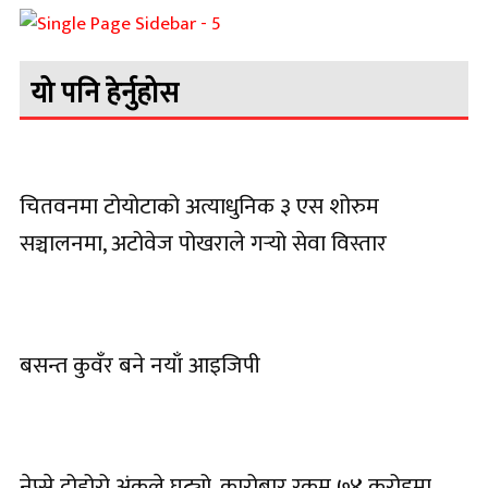
यो पनि हेर्नुहोस
चितवनमा टोयोटाको अत्याधुनिक ३ एस शोरुम
सञ्चालनमा, अटोवेज पोखराले गर्‍यो सेवा विस्तार
बसन्त कुवँर बने नयाँ आइजिपी
नेप्से दोहोरो अंकले घट्यो, कारोबार रकम ७४ करोडमा