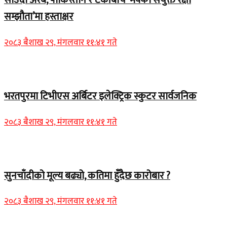
साउदी अरब, पाकिस्तान र टर्कीबीच ‘मक्का संयुक्त रक्षा
सम्झौता’मा हस्ताक्षर
२०८३ बैशाख २९, मंगलवार ११:४१ गते
समाचार
भरतपुरमा टिभीएस अर्बिटर इलेक्ट्रिक स्कुटर सार्वजनिक
२०८३ बैशाख २९, मंगलवार ११:४१ गते
Home Banner 2
सुनचाँदीको मूल्य बढ्यो, कतिमा हुँदैछ कारोबार ?
२०८३ बैशाख २९, मंगलवार ११:४१ गते