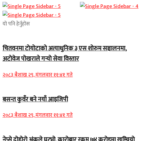
यो पनि हेर्नुहोस
चितवनमा टोयोटाको अत्याधुनिक ३ एस शोरुम सञ्चालनमा,
अटोवेज पोखराले गर्‍यो सेवा विस्तार
२०८३ बैशाख २९, मंगलवार ११:४१ गते
बसन्त कुवँर बने नयाँ आइजिपी
२०८३ बैशाख २९, मंगलवार ११:४१ गते
नेप्से दोहोरो अंकले घट्यो, कारोबार रकम ७४ करोडमा खुम्चियो