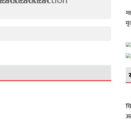
ग्
मृ
चि
अट