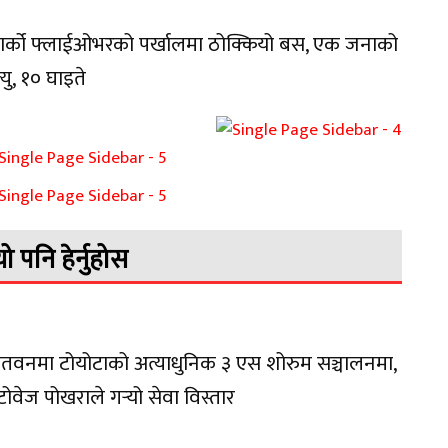
वार्को फ्लाईओभरको पर्खालमा ठोक्कियो बस, एक जनाको
त्यु, १० घाइते
यो पनि हेर्नुहोस
तवनमा टोयोटाको अत्याधुनिक ३ एस शोरुम सञ्चालनमा,
ोवेज पोखराले गर्‍यो सेवा विस्तार