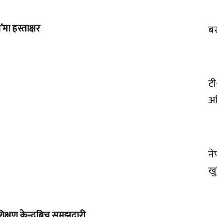
मा हस्ताक्षर
बस
टी
अफ
ने
खु
िक्षण केन्द्रबिच समझदारी