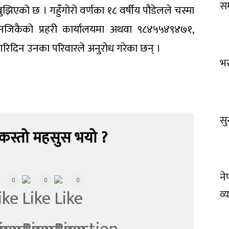
सम
एको छ । गहुँगोरो वर्णका १८ वर्षीय पौडेलले चस्मा
जिकैको प्रहरी कार्यालयमा अथवा ९८४५५४९४७१,
िदिन उनका परिवारले अनुरोध गरेका छन् ।
भर
सु
कस्तो महसुस भयो ?
ने
0
0
0
व्