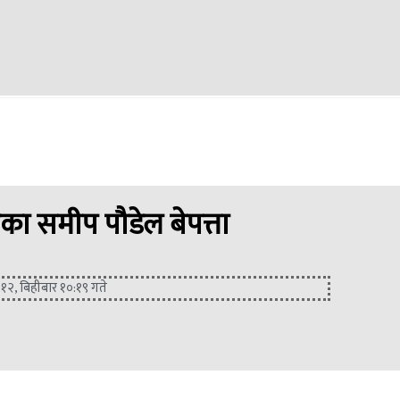
ा समीप पौडेल बेपत्ता
 १२, बिहीबार १०:१९ गते