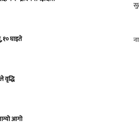
सु
, १० घाइते
ना
 वृद्धि
लाग्यो आगो