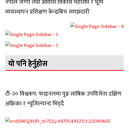
नेपाल जग्गा तथा आवास विकास महासंघ र भूमि
व्यवस्थापन प्रशिक्षण केन्द्रबिच समझदारी
यो पनि हेर्नुहोस
टी-२० विश्वकप: फाइनलमा पुग्न साबिक उपविजेता दक्षिण
अफ्रिका र न्युजिल्यान्ड भिड्दै