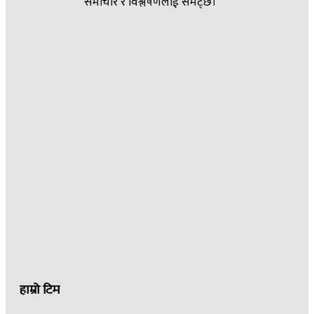
समाचार र विश्लेषणलाई समेट्छ।
हाम्रो टिम