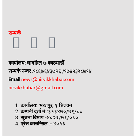
सम्पर्क
कार्यालय: चाबहिल ७ काठमाडौं
सम्पर्क नम्वर
:९८६७६४३७२६ /९७४५३५८७९४
Email:
news@nirvikkhabar.com
nirvikkhabar@gmail.com
कार्यालय: भरतपुर, ९ चितवन
कम्पनी दर्ता नं.:
३१३४७०/७९/८०
सूचना बिभाग:-
४०२९/७९/०८०
प्रेस काउन्सिल
:-
४०१३