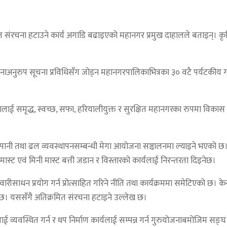
 संरचना हटाउने कार्य अगाडि बढाइएको महानगर प्रमुख दाहालले बताइन्। कृषिम
जनाअनुरुप सूचना प्रविधिसँग जोड्न महानगरपालिकाभित्रका ३० वटै पर्यटकीय गन्
ाई समृद्ध, स्वच्छ, सफा, हरियालीयुक्त र सुरक्षित महानगरका रुपमा विकास 
नी तथा ढल व्यवस्थापनसम्बन्धी मेगा आयोजना सञ्चालनमा ल्याइने भएको छ। ‘उज्
मास्ट एवं मिनी मास्ट बत्ती जडान र विस्तारको कार्यलाई निरन्तरता दिइनेछ।
य सवारीसाधन प्रयोग गर्न प्रोत्साहित गरिने नीति तथा कार्यक्रममा समेटिएक
ो छ। यससँगै अतिक्रमित संरचना हटाइने उल्लेख छ।
ई व्यवस्थित गर्न र थप निर्माण कार्यलाई सम्पन्न गर्न गुरुयोजनाबमोजिम सङ्