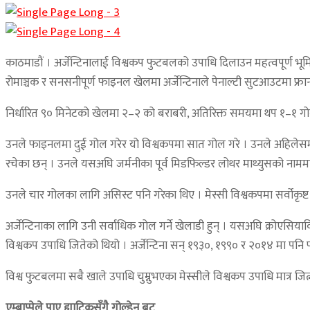
काठमाडौं । अर्जेन्टिनालाई विश्वकप फुटबलको उपाधि दिलाउन महत्वपूर्ण भ
रोमाञ्चक र सनसनीपूर्ण फाइनल खेलमा अर्जेन्टिनाले पेनाल्टी सुटआउटमा फ्रान
निर्धारित ९० मिनेटको खेलमा २–२ को बराबरी, अतिरिक्त समयमा थप १–१ गोलको
उनले फाइनलमा दुई गोल गरेर यो विश्वकपमा सात गोल गरे । उनले अहिलेसम्म
रचेका छन् । उनले यसअघि जर्मनीका पूर्व मिडफिल्डर लोथर माथ्युसको नामम
उनले चार गोलका लागि असिस्ट पनि गरेका थिए । मेस्सी विश्वकपमा सर्वोकृष
अर्जेन्टिनाका लागि उनी सर्वाधिक गोल गर्ने खेलाडी हुन् । यसअघि क्रोएसिय
विश्वकप उपाधि जितेको थियो । अर्जेन्टिना सन् १९३०, १९९० र २०१४ मा पनि
विश्व फुटबलमा सबै खाले उपाधि चुम्नुभएका मेस्सीले विश्वकप उपाधि मात्र जित्
एम्बाप्पेले पाए ह्याट्रिकसँगै गोल्डेन बुट