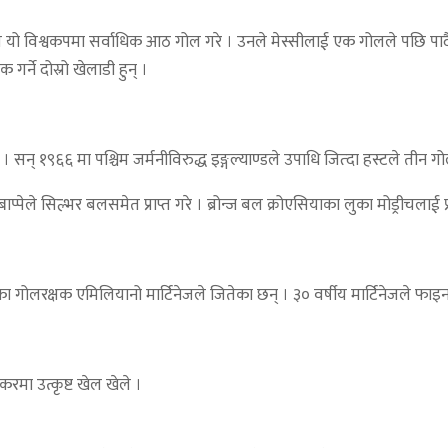
नले यो विश्वकपमा सर्वाधिक आठ गोल गरे । उनले मेस्सीलाई एक गोलले पछि पार्दै य
र्ने दोस्रो खेलाडी हुन् ।
 सन् १९६६ मा पश्चिम जर्मनीविरुद्ध इङ्गल्याण्डले उपाधि जित्दा हस्टले तीन ग
प्पेले सिल्भर बलसमेत प्राप्त गरे । ब्रोन्ज बल क्रोएसियाका लुका मोड्रीचलाई प
ाका गोलरक्षक एमिलियानो मार्टिनेजले जितेका छन् । ३० वर्षीय मार्टिनेजले फाइनलम
करमा उत्कृष्ट खेल खेले ।