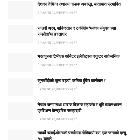
देशका विभिन्न स्थानमा सडक अवरुद्ध, यातायात प्रभावित
२०७९ भाद्र २८, मंगलवार १५:०९ गते
साउदी अरब, पाकिस्तान र टर्कीबीच ‘मक्का संयुक्त रक्षा
सम्झौता’मा हस्ताक्षर
२०७९ भाद्र २८, मंगलवार १५:०९ गते
भरतपुरमा टिभीएस अर्बिटर इलेक्ट्रिक स्कुटर सार्वजनिक
२०७९ भाद्र २८, मंगलवार १५:०९ गते
सुनचाँदीको मूल्य बढ्यो, कतिमा हुँदैछ कारोबार ?
२०७९ भाद्र २८, मंगलवार १५:०९ गते
नेपाल जग्गा तथा आवास विकास महासंघ र भूमि व्यवस्थापन
प्रशिक्षण केन्द्रबिच समझदारी
२०७९ भाद्र २८, मंगलवार १५:०९ गते
ग्वार्को फ्लाईओभरको पर्खालमा ठोक्कियो बस, एक जनाको मृत्यु,
१० घाइते