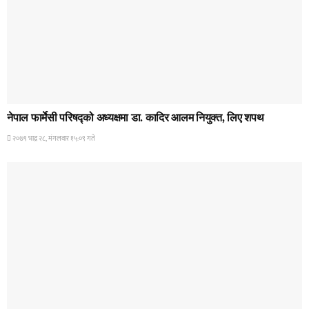
HOME BANNER 1
नेपाल फार्मेसी परिषद्को अध्यक्षमा डा. कादिर आलम नियुक्त, लिए शपथ
२०७९ भाद्र २८, मंगलवार १५:०९ गते
HOME BANNER 1