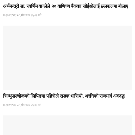
अर्थमन्त्री डा. स्वर्णिम वाग्लेले २० वाणिज्य बैंकका सीईओलाई छलफलमा बोलाए
२०७९ भाद्र २८, मंगलवार १५:०९ गते
HOME BANNER 1
सिन्धुपाल्चोकको लिपिङमा पहिरोले सडक भासियो, अरनिको राजमार्ग अवरुद्ध
२०७९ भाद्र २८, मंगलवार १५:०९ गते