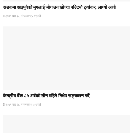
सडकमा आइपुगेको मृगलाई जोगाउन खोज्दा पल्टियो ट्यांकर, लाग्यो आगो
२०७९ भाद्र २८, मंगलवार १५:०९ गते
HOME BANNER 1
केन्द्रीय बैंक ८५ अर्बको तीन महिने निक्षेप सङ्कलन गर्दै
२०७९ भाद्र २८, मंगलवार १५:०९ गते