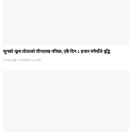
HOME BANNER 2
सुनको मूल्य तोलाको तीनलाख नजिक, एकै दिन ८ हजार रुपैयाँले वृद्धि
२०७९ भाद्र २८, मंगलवार १५:०९ गते
HOME BANNER 1