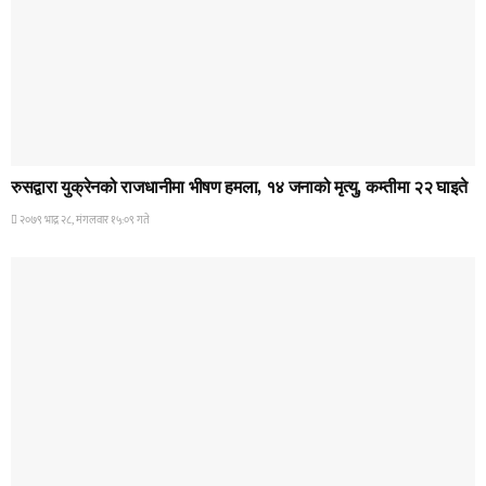
HOME BANNER 2
रुसद्वारा युक्रेनको राजधानीमा भीषण हमला, १४ जनाको मृत्यु, कम्तीमा २२ घाइते
२०७९ भाद्र २८, मंगलवार १५:०९ गते
HOME BANNER 1