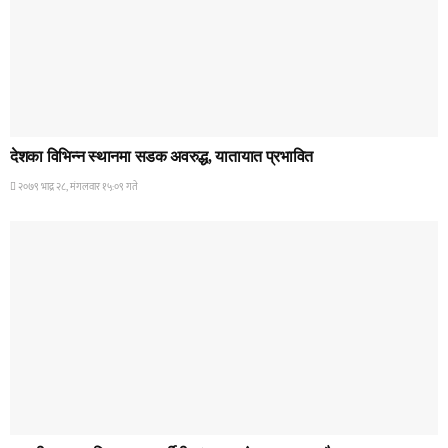
HOME BANNER 1
देशका विभिन्न स्थानमा सडक अवरुद्ध, यातायात प्रभावित
२०७९ भाद्र २८, मंगलवार १५:०९ गते
HOME BANNER 2