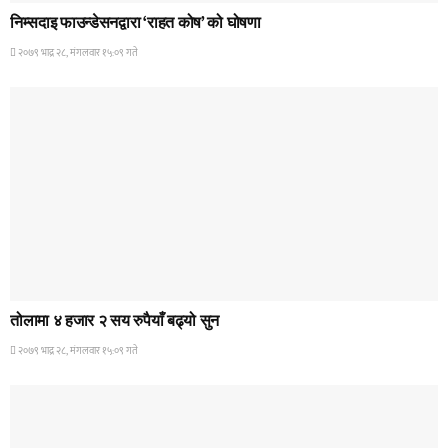
निम्सदाइ फाउन्डेसनद्वारा ‘राहत कोष’ को घोषणा
२०७९ भाद्र २८, मंगलवार १५:०९ गते
HOME BANNER 2
तोलामा ४ हजार २ सय रुपैयाँ बढ्यो सुन
२०७९ भाद्र २८, मंगलवार १५:०९ गते