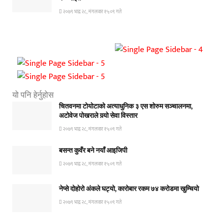
२०७९ भाद्र २८, मंगलवार १५:०९ गते
यो पनि हेर्नुहोस
चितवनमा टोयोटाको अत्याधुनिक ३ एस शोरुम सञ्चालनमा,
अटोवेज पोखराले गर्‍यो सेवा विस्तार
२०७९ भाद्र २८, मंगलवार १५:०९ गते
बसन्त कुवँर बने नयाँ आइजिपी
२०७९ भाद्र २८, मंगलवार १५:०९ गते
नेप्से दोहोरो अंकले घट्यो, कारोबार रकम ७४ करोडमा खुम्चियो
२०७९ भाद्र २८, मंगलवार १५:०९ गते