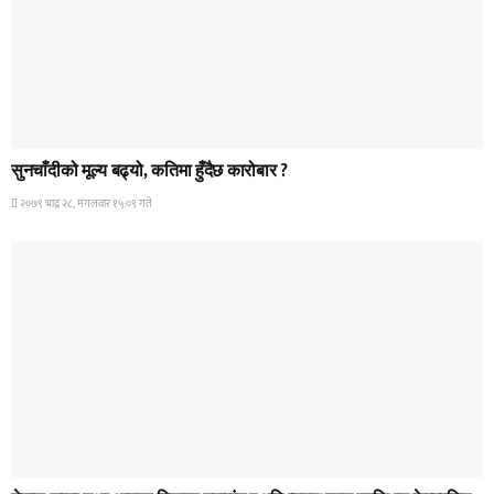
HOME BANNER 2
सुनचाँदीको मूल्य बढ्यो, कतिमा हुँदैछ कारोबार ?
२०७९ भाद्र २८, मंगलवार १५:०९ गते
HOME BANNER 1