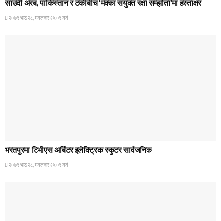
साउदी अरब, पाकिस्तान र टर्कीबीच ‘मक्का संयुक्त रक्षा सम्झौता’मा हस्ताक्षर
२०७९ भाद्र २८, मंगलवार १५:०९ गते
समाचार
भरतपुरमा टिभीएस अर्बिटर इलेक्ट्रिक स्कुटर सार्वजनिक
२०७९ भाद्र २८, मंगलवार १५:०९ गते