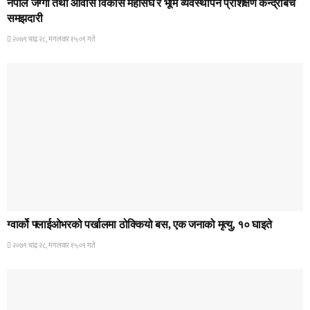
नेपाल जग्गा तथा आवास विकास महासंघ र भूमि व्यवस्थापन प्रशिक्षण केन्द्रबिच
समझदारी
२०७९ भाद्र २८, मंगलवार १५:०९ गते
HOME BANNER 1
ग्वार्को फ्लाईओभरको पर्खालमा ठोक्कियो बस, एक जनाको मृत्यु, १० घाइते
२०७९ भाद्र २८, मंगलवार १५:०९ गते