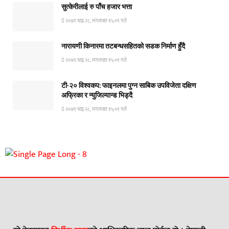
सुत्केरीलाई रु पाँच हजार भत्ता
२०७९ भाद्र २८, मंगलवार १५:०९ गते
नारायणी किनारमा तटबन्धसहितको सडक निर्माण हुँदै
२०७९ भाद्र २८, मंगलवार १५:०९ गते
टी-२० विश्वकप: फाइनलमा पुग्न साबिक उपविजेता दक्षिण
अफ्रिका र न्युजिल्यान्ड भिड्दै
२०७९ भाद्र २८, मंगलवार १५:०९ गते