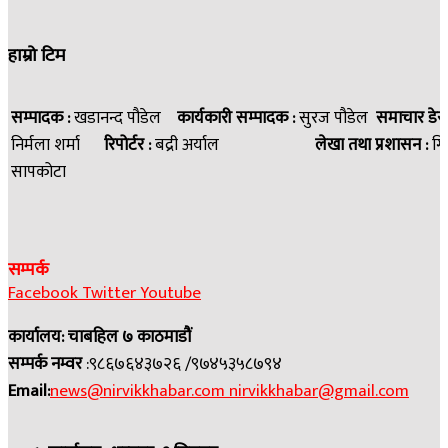
हाम्रो टिम
सम्पादक :
खडानन्द पौडेल
कार्यकारी सम्पादक :
सुरज पौडेल
समाचार डेस
निर्मला शर्मा
रिपोर्टर :
बद्री अर्याल
लेखा तथा प्रशासन :
गि
सापकोटा
सम्पर्क
Facebook
Twitter
Youtube
कार्यालय: चाबहिल ७ काठमाडौं
सम्पर्क नम्वर
:९८६७६४३७२६ /९७४५३५८७९४
Email:
news@nirvikkhabar.com
nirvikkhabar@gmail.com