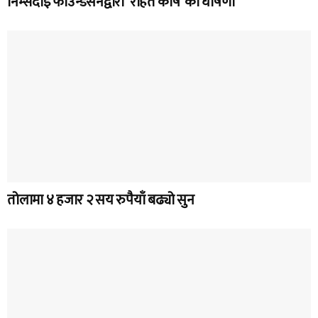
निम्सदाइ फाउन्डेसनद्वारा ‘राहत कोष’ को घोषणा
तोलामा ४ हजार २ सय रुपैयाँ बढ्यो सुन