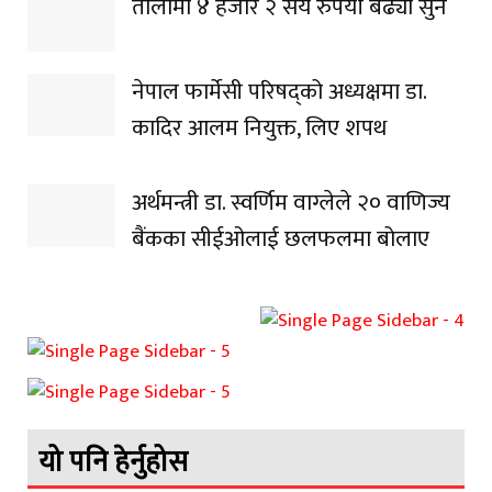
तोलामा ४ हजार २ सय रुपैयाँ बढ्यो सुन
नेपाल फार्मेसी परिषद्को अध्यक्षमा डा.
कादिर आलम नियुक्त, लिए शपथ
अर्थमन्त्री डा. स्वर्णिम वाग्लेले २० वाणिज्य
बैंकका सीईओलाई छलफलमा बोलाए
यो पनि हेर्नुहोस