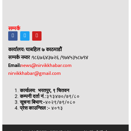
सम्पर्क
कार्यालय: चाबहिल ७ काठमाडौं
सम्पर्क नम्वर
:९८६७६४३७२६ /९७४५३५८७९४
Email:
news@nirvikkhabar.com
nirvikkhabar@gmail.com
कार्यालय: भरतपुर, ९ चितवन
कम्पनी दर्ता नं.:
३१३४७०/७९/८०
सूचना बिभाग:-
४०२९/७९/०८०
प्रेस काउन्सिल
:-
४०१३