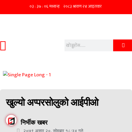
खुल्यो अप्परसोलुको आईपीओ
निर्भीक खबर
२०७९ असार २०, सोमबार १८:३४ गते