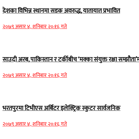
देशका विभिन्न स्थानमा सडक अवरुद्ध, यातायात प्रभावित
२०७९ असार ४, शनिबार २०:१६ गते
Home Banner 2
साउदी अरब, पाकिस्तान र टर्कीबीच ‘मक्का संयुक्त रक्षा सम्झौता’म
२०७९ असार ४, शनिबार २०:१६ गते
समाचार
भरतपुरमा टिभीएस अर्बिटर इलेक्ट्रिक स्कुटर सार्वजनिक
२०७९ असार ४, शनिबार २०:१६ गते