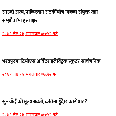
साउदी अरब, पाकिस्तान र टर्कीबीच ‘मक्का संयुक्त रक्षा
सम्झौता’मा हस्ताक्षर
२०७९ जेष्ठ २४, मंगलवार ०७:५२ गते
समाचार
भरतपुरमा टिभीएस अर्बिटर इलेक्ट्रिक स्कुटर सार्वजनिक
२०७९ जेष्ठ २४, मंगलवार ०७:५२ गते
Home Banner 2
सुनचाँदीको मूल्य बढ्यो, कतिमा हुँदैछ कारोबार ?
२०७९ जेष्ठ २४, मंगलवार ०७:५२ गते