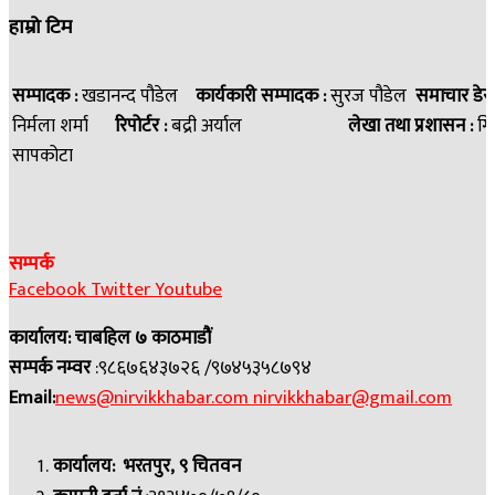
हाम्रो टिम
सम्पादक :
खडानन्द पौडेल
कार्यकारी सम्पादक :
सुरज पौडेल
समाचार डेस
निर्मला शर्मा
रिपोर्टर :
बद्री अर्याल
लेखा तथा प्रशासन :
गि
सापकोटा
सम्पर्क
Facebook
Twitter
Youtube
कार्यालय: चाबहिल ७ काठमाडौं
सम्पर्क नम्वर
:९८६७६४३७२६ /९७४५३५८७९४
Email:
news@nirvikkhabar.com
nirvikkhabar@gmail.com
कार्यालय: भरतपुर, ९ चितवन