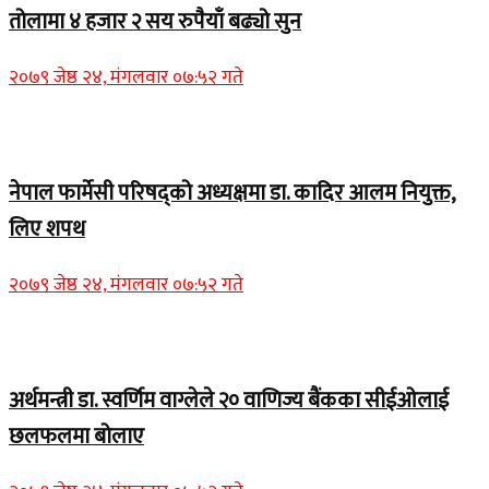
तोलामा ४ हजार २ सय रुपैयाँ बढ्यो सुन
२०७९ जेष्ठ २४, मंगलवार ०७:५२ गते
Home Banner 1
नेपाल फार्मेसी परिषद्को अध्यक्षमा डा. कादिर आलम नियुक्त,
लिए शपथ
२०७९ जेष्ठ २४, मंगलवार ०७:५२ गते
Home Banner 1
अर्थमन्त्री डा. स्वर्णिम वाग्लेले २० वाणिज्य बैंकका सीईओलाई
छलफलमा बोलाए