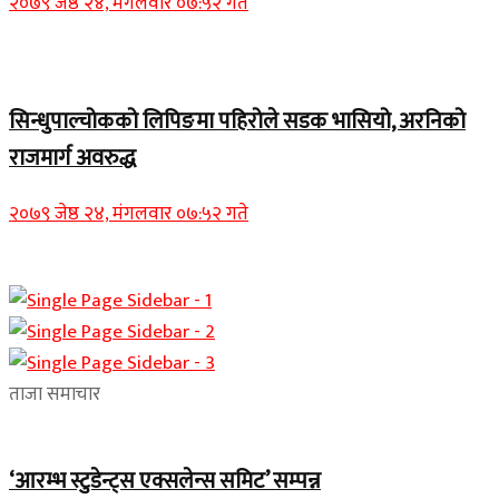
२०७९ जेष्ठ २४, मंगलवार ०७:५२ गते
Home Banner 1
सिन्धुपाल्चोकको लिपिङमा पहिरोले सडक भासियो, अरनिको
राजमार्ग अवरुद्ध
२०७९ जेष्ठ २४, मंगलवार ०७:५२ गते
ताजा समाचार
‘आरम्भ स्टुडेन्ट्स एक्सलेन्स समिट’ सम्पन्न