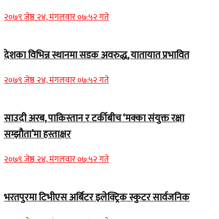
२०७९ जेष्ठ २४, मंगलवार ०७:५२ गते
देशका विभिन्न स्थानमा सडक अवरुद्ध, यातायात प्रभावित
२०७९ जेष्ठ २४, मंगलवार ०७:५२ गते
साउदी अरब, पाकिस्तान र टर्कीबीच ‘मक्का संयुक्त रक्षा
सम्झौता’मा हस्ताक्षर
२०७९ जेष्ठ २४, मंगलवार ०७:५२ गते
भरतपुरमा टिभीएस अर्बिटर इलेक्ट्रिक स्कुटर सार्वजनिक