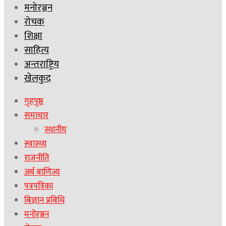
मनोरञ्जन
रोचक
शिक्षा
साहित्य
अन्तराष्ट्रिय
खेलकुद
गृहपृष्ठ
समाचार
स्थानीय
स्वास्थ्य
राजनीति
अर्थ बाणिज्य
पत्रपत्रिका
बिज्ञान प्रबिधि
मनोरञ्जन