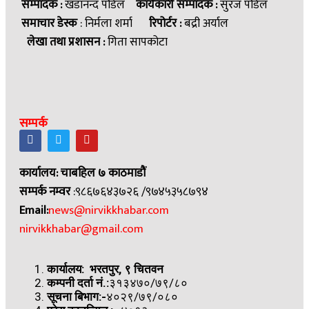
सम्पादक :
खडानन्द पौडेल
कार्यकारी सम्पादक :
सुरज पौडेल
समाचार डेस्क
: निर्मला शर्मा
रिपोर्टर :
बद्री अर्याल
लेखा तथा प्रशासन :
गिता सापकोटा
सम्पर्क
कार्यालय: चाबहिल ७ काठमाडौं
सम्पर्क नम्वर
:९८६७६४३७२६ /९७४५३५८७९४
Email:
news@nirvikkhabar.com
nirvikkhabar@gmail.com
कार्यालय: भरतपुर, ९ चितवन
कम्पनी दर्ता नं.:
३१३४७०/७९/८०
सूचना बिभाग:-
४०२९/७९/०८०