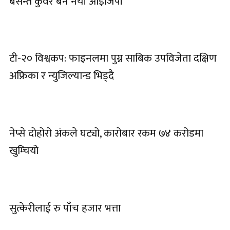
बसन्त कुवँर बने नयाँ आइजिपी
टी-२० विश्वकप: फाइनलमा पुग्न साबिक उपविजेता दक्षिण
अफ्रिका र न्युजिल्यान्ड भिड्दै
नेप्से दोहोरो अंकले घट्यो, कारोबार रकम ७४ करोडमा
खुम्चियो
सुत्केरीलाई रु पाँच हजार भत्ता