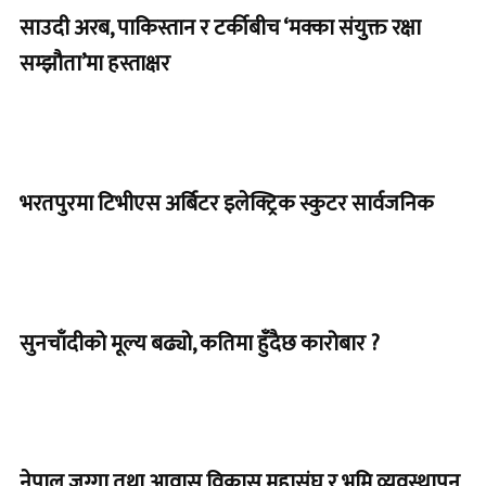
साउदी अरब, पाकिस्तान र टर्कीबीच ‘मक्का संयुक्त रक्षा
सम्झौता’मा हस्ताक्षर
भरतपुरमा टिभीएस अर्बिटर इलेक्ट्रिक स्कुटर सार्वजनिक
सुनचाँदीको मूल्य बढ्यो, कतिमा हुँदैछ कारोबार ?
नेपाल जग्गा तथा आवास विकास महासंघ र भूमि व्यवस्थापन