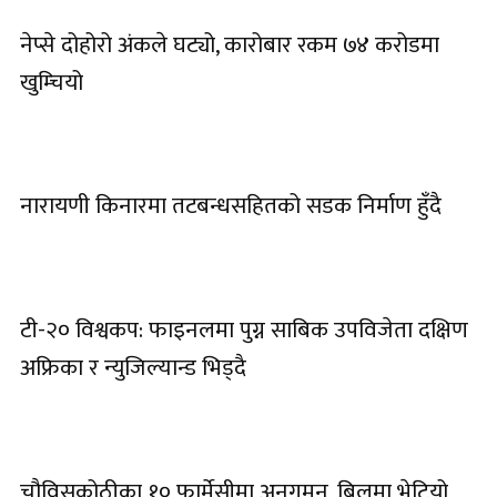
नेप्से दोहोरो अंकले घट्यो, कारोबार रकम ७४ करोडमा
खुम्चियो
नारायणी किनारमा तटबन्धसहितको सडक निर्माण हुँदै
टी-२० विश्वकप: फाइनलमा पुग्न साबिक उपविजेता दक्षिण
अफ्रिका र न्युजिल्यान्ड भिड्दै
चौविसकोठीका १० फार्मेसीमा अनुगमन, बिलमा भेटियो