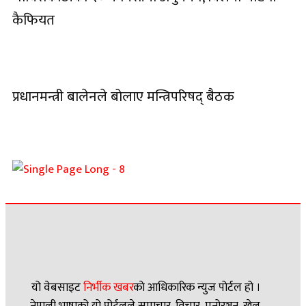
कैफियत
प्रधानमन्त्री बालेनले बोलाए मन्त्रिपरिषद् बैठक
यो वेबसाइट
निर्भीक खबर
काे आधिकारिक न्युज पोर्टल हो ।
नेपाली भाषाको यो पोर्टलले समाचार, विचार, मनोरञ्जन, खेल,