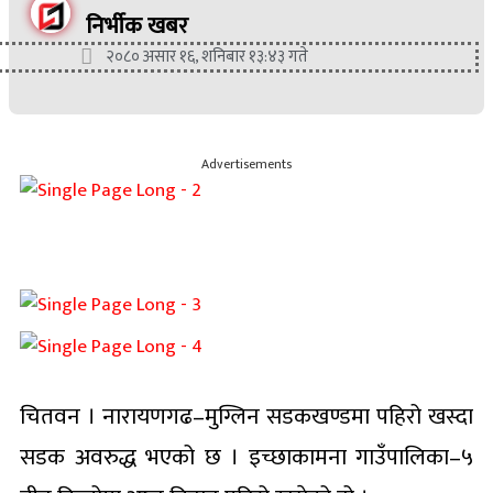
निर्भीक खबर
२०८० असार १६, शनिबार १३:४३ गते
Advertisements
चितवन । नारायणगढ–मुग्लिन सडकखण्डमा पहिरो खस्दा
सडक अवरुद्ध भएको छ । इच्छाकामना गाउँपालिका–५