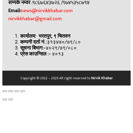
सम्पर्क नम्वर
:९८६७६४३७२६ /९७४५३५८७९४
Email:
news@nirvikkhabar.com
nirvikkhabar@gmail.com
कार्यालय: भरतपुर, ९ चितवन
कम्पनी दर्ता नं.:
३१३४७०/७९/८०
सूचना बिभाग:-
४०२९/७९/०८०
प्रेस काउन्सिल
:-
४०१३
Copyright © 2022 – 2026 All right reserved to
Nirvik Khabar