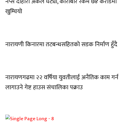
नेप्से दोहोरो अंकले घट्यो, कारोबार रकम ७४ करोडमा
खुम्चियो
नारायणी किनारमा तटबन्धसहितको सडक निर्माण हुँदै
नारायणगढमा २२ वर्षिया युवतीलाई अनैतिक काम गर्न
लागाउने गेष्ट हाउस संचालिका पक्राउ