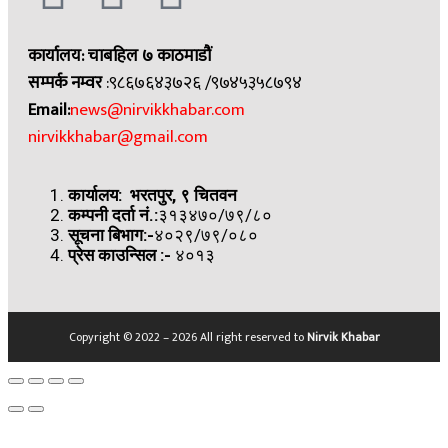
कार्यालय: चाबहिल ७ काठमाडौं
सम्पर्क नम्वर
:९८६७६४३७२६ /९७४५३५८७९४
Email:
news@nirvikkhabar.com
nirvikkhabar@gmail.com
कार्यालय: भरतपुर, ९ चितवन
कम्पनी दर्ता नं.:
३१३४७०/७९/८०
सूचना बिभाग:-
४०२९/७९/०८०
प्रेस काउन्सिल
:-
४०१३
Copyright © 2022 – 2026 All right reserved to
Nirvik Khabar