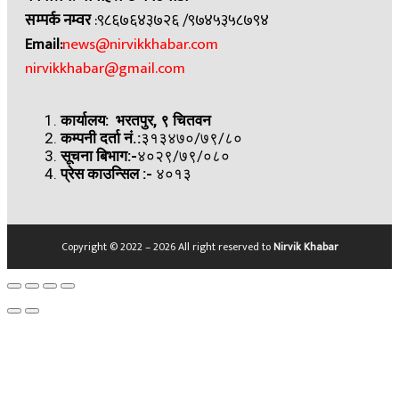
सम्पर्क नम्वर
:९८६७६४३७२६ /९७४५३५८७९४
Email:
news@nirvikkhabar.com
nirvikkhabar@gmail.com
कार्यालय: भरतपुर, ९ चितवन
कम्पनी दर्ता नं.:
३१३४७०/७९/८०
सूचना बिभाग:-
४०२९/७९/०८०
प्रेस काउन्सिल
:-
४०१३
Copyright © 2022 – 2026 All right reserved to
Nirvik Khabar