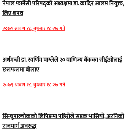
नेपाल फार्मेसी परिषद्को अध्यक्षमा डा. कादिर आलम नियुक्त,
लिए शपथ
२०७९ श्रावण १८, बुधबार १८:२७ गते
Home Banner 1
अर्थमन्त्री डा. स्वर्णिम वाग्लेले २० वाणिज्य बैंकका सीईओलाई
छलफलमा बोलाए
२०७९ श्रावण १८, बुधबार १८:२७ गते
Home Banner 1
सिन्धुपाल्चोकको लिपिङमा पहिरोले सडक भासियो, अरनिको
राजमार्ग अवरुद्ध