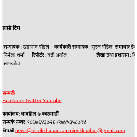
हाम्रो टिम
सम्पादक :
खडानन्द पौडेल
कार्यकारी सम्पादक :
सुरज पौडेल
समाचार डेस
निर्मला शर्मा
रिपोर्टर :
बद्री अर्याल
लेखा तथा प्रशासन :
गि
सापकोटा
सम्पर्क
Facebook
Twitter
Youtube
कार्यालय: चाबहिल ७ काठमाडौं
सम्पर्क नम्वर
:९८६७६४३७२६ /९७४५३५८७९४
Email:
news@nirvikkhabar.com
nirvikkhabar@gmail.com