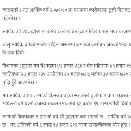
काठमाडौं । गत आर्थिक वर्ष २०७९/८० मा घरजग्गा कारोबारमा ठूलो गिर
घटेको छ ।
आर्थिक वर्ष २०७८/७९ मा करिब ७ लाख ४५ हजार लिखत पास भएर घरजग्गा
चालु आर्थिक वर्षको अन्तिम महिना असारमा जग्गाको कारोबार जेठको भन्द
कै उच्च थियो ।
विभागका अनुसार गत वैशाखमा ४२ हजार ४६१ र चैत महिनामा ४९ हजार १५
कात्तिकमा २७ हजार ९३९, असोजमा २५ हजार ७८९, भदौमा ३४ हजार ७२० 
वृद्धि हुँदै आएको छ ।
गत आर्थिक वर्षमा जग्गाको किनबेच घट्दा सरकारले ठूलोमा मात्रामा राजस्
अघिल्लो वर्ष यस्तो राजस्व संकलन ५७ अर्ब ६६ करोड ९९ लाख रुपैयाँ थियो 
जग्गाको कित्ताकाट त झन यो वर्ष धेरै हदसम्म कम भएको छ । आर्थिक वर्ष 
छ । तर, अघिल्लो वर्ष ६ लाख ९४ हजार २१३ जग्गा खण्डकीकरण गरेर हुँदा