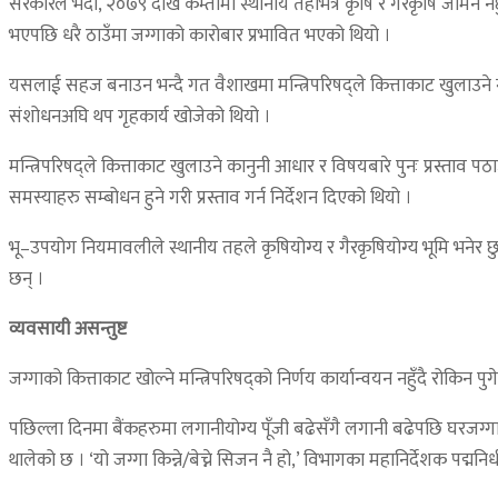
सरकारले भदौ, २०७९ देखि कम्तीमा स्थानीय तहभित्र कृषि र गैरकृषि जमिन नछ
भएपछि धरै ठाउँमा जग्गाको कारोबार प्रभावित भएको थियो ।
यसलाई सहज बनाउन भन्दै गत वैशाखमा मन्त्रिपरिषद्‍ले कित्ताकाट खुलाउने ग
संशोधनअघि थप गृहकार्य खोजेको थियो ।
मन्त्रिपरिषद्‍ले कित्ताकाट खुलाउने कानुनी आधार र विषयबारे पुनः प्रस्ताव
समस्याहरु सम्बोधन हुने गरी प्रस्ताव गर्न निर्देशन दिएको थियो ।
भू–उपयोग नियमावलीले स्थानीय तहले कृषियोग्य र गैरकृषियोग्य भूमि भनेर छुट
छन् ।
व्यवसायी असन्तुष्ट
जग्गाको कित्ताकाट खोल्ने मन्त्रिपरिषद्‍को निर्णय कार्यान्वयन नहुँदै रोक
पछिल्ला दिनमा बैंकहरुमा लगानीयोग्य पूँजी बढेसँगै लगानी बढेपछि घरजग
थालेको छ । ‘यो जग्गा किन्ने/बेच्ने सिजन नै हो,’ विभागका महानिर्देशक पद्मनि