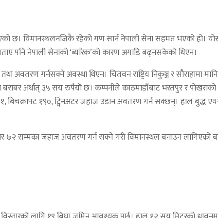
े भएको छ। विमानस्थलनजिकै रहेको गण सार्न नेपाली सेना सहमत भएको हो। य
े बताए पनि नेपाली सेनाको ‘ब्यारेक’को कारण अगाडि बढ्नसकेको थिएन।
तथा अवतरण गर्नसक्ने अवस्था थिएन। चितवन राष्ट्रिय निकुञ्ज र सौराहामा मान
 पोखरा बराबर अर्थात् ३५ सय रुपैयाँ छ। कम्पनीले काठमाडौंबाट भरतपुर र पो
१, बिचक्राफ्ट १९०, ट्विनअटर जहाज उडान अवतरण गर्न सक्छन्। हाल बुद्ध 
आर ७२ सम्मका जहाज अवतरण गर्न सक्ने गरी विमानस्थल बनाउन लागिएको बताए
ल विस्तारको लागि १९ बिघा जमिन आवश्यक पर्छ। हाल १२ सय मिटरको धावनमार्ग