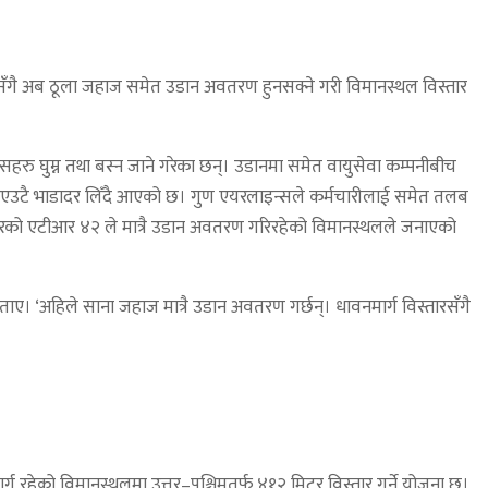
ोसँगै अब ठूला जहाज समेत उडान अवतरण हुनसक्ने गरी विमानस्थल विस्तार
िसहरु घुम्न तथा बस्न जाने गरेका छन्। उडानमा समेत वायुसेवा कम्पनीबीच
खराको एउटै भाडादर लिँदै आएको छ। गुण एयरलाइन्सले कर्मचारीलाई समेत तलब
एयरको एटीआर ४२ ले मात्रै उडान अवतरण गरिरहेको विमानस्थलले जनाएको
। ‘अहिले साना जहाज मात्रै उडान अवतरण गर्छन्। धावनमार्ग विस्तारसँगै
 रहेको विमानस्थलमा उत्तर–पश्चिमतर्फ ४१२ मिटर विस्तार गर्ने योजना छ।