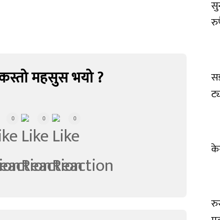
सु
रुप
कस्तो महसुस भयो ?
सड
ट्
0
0
0
के
रु