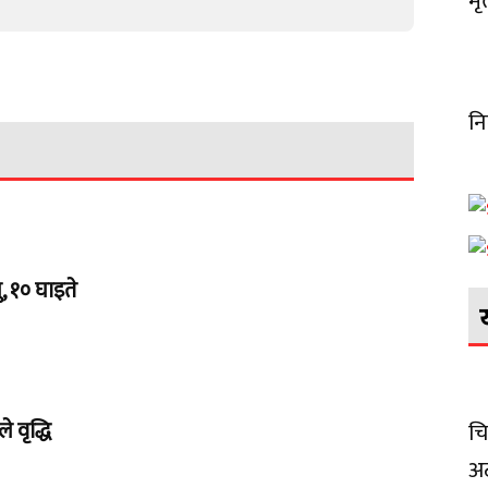
मृ
नि
, १० घाइते
 वृद्धि
चि
अट