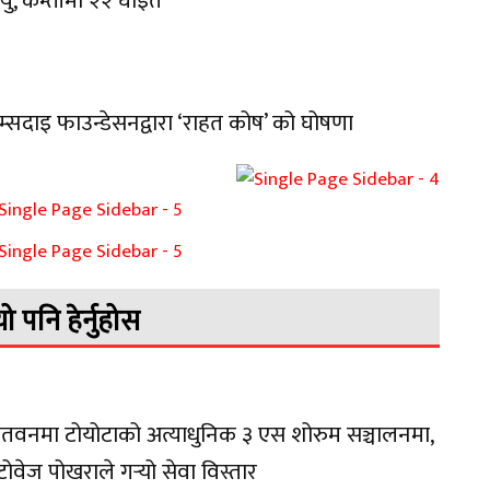
त्यु, कम्तीमा २२ घाइते
म्सदाइ फाउन्डेसनद्वारा ‘राहत कोष’ को घोषणा
यो पनि हेर्नुहोस
तवनमा टोयोटाको अत्याधुनिक ३ एस शोरुम सञ्चालनमा,
ोवेज पोखराले गर्‍यो सेवा विस्तार