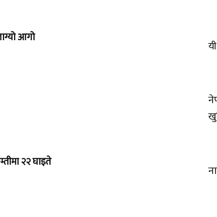
लाग्यो आगो
यी
ने
खु
म्तीमा २२ घाइते
ना