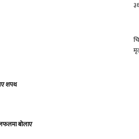
३
चि
मृत
 लिए शपथ
ाई छलफलमा बोलाए