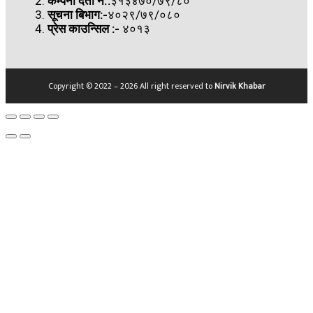
कम्पनी दर्ता नं.:
३१३४७०/७९/८०
सूचना बिभाग:-
४०२९/७९/०८०
प्रेस काउन्सिल
:-
४०१३
Copyright © 2022 – 2026 All right reserved to
Nirvik Khabar