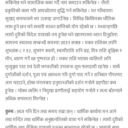
सकिनेछ भने सामाजिक काम गर्दै नाम कमाउन सकिनेछ । नौलो
प्रकृतिको काम गरि आयस्रोतमा वृद्धि गर्न सकिनेछ । घर परिवारमा
सुखद् समाचारले थप उत्साह जगाउँनेछ । विभिन्न किसिमका भौतिक
लाभ हुने छन भने सवारी साधन प्राप्तिको योग रहेको छ । मध्यान्हपछि
लामो दुरीको विदेश यात्राको तय हुनेछ भने खानपानमा ध्यान दिनुहोला
सामान्य स्वास्थ्य सम्बन्धी समस्या आउन सक्छ । मकर राशिका लागि
शुभअंक ८ र १२, शुभरंग कालो, स्वामीराशि शनि ग्रह, मित्र राशि वृश्चिक र
मीन, धारण गर्ने रत्न पुष्पराज हो । मकर राशि भएका व्यक्तिले शनि
मृत्युञ्जय पाठ एवं देवी भगवतीको उपासना शुभ फलदायी रहनेछ । साथै
दुर्गाजीको दर्शन, पूजा एवं आरधना गरि दुर्गा पाठ गर्ने र शनिबार पीपलमा
जल चडाउने, हरेक मंगलबार हनुमानजीको दर्शन गर्नाले ग्रहपीडा कम
हुनेछ । भोका व्यक्ति र निमुखा प्राणीलाई सहयोग गर्नाले र सत्य बोल्नाले
अधिक सफलता मिल्नेछ ।
कुम्भ :
आज पनि दिन तथा समय राम्रा छन् । धार्मिक कार्यमा मन जाने
तथा मन्दिर तथा धार्मिक अनुष्ठानतिरको यात्रा गर्न सकिनेछ । लामो दुरीको
धार्मिक तथा शैक्षिक यात्राको प्रशस्त सम्भावना रहेको छ । भाग्यले साथ