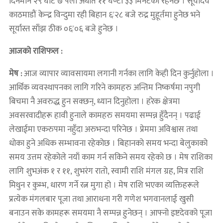
दिनमान २९ घटि ७ पला अर्थात ११ घण्टा ३३ मिनेटको रहनेछ । सूर्योदय
काठमाडौं केन्द्र विन्दुमा रही बिहान ६ः२८ बजे रुद्र मुहूर्तमा हुनेछ भने
सूर्यास्त साँझ ठीक ०६ः०६ बजे हुनेछ ।
आजको राशिफल :
मेष :
आज व्यापार व्यावसायमा लगानी गर्नका लागि केही दिन कुर्नुहोला ।
आर्थिक व्यवस्थापनका लागि गरिने कामहरु अन्तिम निष्कर्षमा नपुगी
बिचमा नै अवरुद्ध हुन सक्छन्, ध्यान दिनुहोला । हरेक क्षेत्रमा
अवसरवादीहरू हावी हुनाले कामहरु समयमा सम्पन्न हुँदैनन् । पढाई
लेखाईमा एकरुपमा नहुँदा अरुभन्दा परिनेछ । प्रेममा अविश्वास तथा
धोका हुने अधिक सम्भावना रहेकोछ । बिहानको समय भन्दा बेलुकाको
समय उत्तम रहेकोले नयाँ काम गर्न सकिने समय रहेको छ । मेष राशिका
लागि शुभअंक १ र ११, शुभरंग रातो, स्वामी राशि मंगल ग्रह, मित्र राशि
मिथुन र कुम्भ, धारण गर्ने रत्न मुगा हो । मेष राशि भएका व्यक्तिहरूले
प्रत्येक मंगलबार पूजा तथा आराधना गरी गणेश भगवानलाई खुसी
बनाउन सके कामहरू समयमा नै सम्पन्न हुनेछन् । आफ्नो इष्टदेवको पूजा