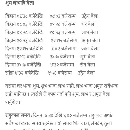
शुभ लाभादि बेला
बिहान ०६ः३८ बजेदेखि ०८ः०३ बजेसम्म उद्वेग बेला
बिहान ०८ः०३ बजेदेखि ०९ः२८ बजेसम्म चर बेला
बिहान ०९ः२८ बजेदेखि १०ः५३ बजेसम्म लाभ बेला
बिहान १०ः५३ बजेदेखि १२ः१७ बजेसम्म अमृत बेला
दिनमा १२ः१७ बजेदेखि १ः४२ बजेसम्म काल बेला
दिनमा १ः४२ बजेदेखि ३ः०७ बजेसम्म शुभ बेला
दिनमा ३ः०७ बजेदेखि ४ः३२ बजेसम्म रोग बेला
साँझ ४ः३२ बजेदेखि ५ः५६ बजेसम्म उद्वेग बेला
यसमा चर भन्दा शुभ, शुभ भन्दा लाभ राम्रो, लाभ भन्दा अमृत सबैभन्दा
राम्रो मानिन्छ । त्यसैले जे काम गर्दा पनि शुभ, लाभ र अमृत बेला
पार्नुहोला ।
राहुकाल समय :
दिनमा ४ः३० देखि ६ः०० बजेसम्म राहुकाल अर्थात
सबैभन्दा खराब समय रहनेछ । यो समय भित्र यात्रा, लेनदेन, ठूलो