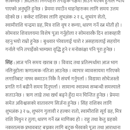
सकिनेछ । अदालती निर्णयहरु तपाईकै पक्षमा आउने भएको हुनाले न्याय
पाएको अनुभूति हुनेछ । प्रेममा रमाउँन चाहनेहरुका लागि समय उत्तम
रहेको छ । कर्कट राशिका लागि शुभअंक २ र ६, शुभरंग सेतो,
स्वामीराशि चन्द्रमा ग्रह, मित्र राशि वृष र कन्या, धारण गर्ने रत्न मोती हो ।
सोमवार शिवालयमा विशेष पूजा गर्नुहोला र सोमवारकै दिन शाकाहारी
रहनु भयो राम्रो हुनेछ । बुधवार परेवालाई चारो र असहायलाई सहयोग
गर्नाले पनि तपाइँको भाग्यमा वृद्धि हुने र मनोकांक्षा पनि पूरा हुनेछ ।
सिंह :
आज पनि समय खराब छ । विवाद तथा प्रतिस्पर्धामा आज भाग
नलिनुहोला ऋणात्मक नतिजा आउनेछ । व्यापार व्यावसायमा गरिएको
लगानिबाट नाफा कमाउन निकै नै संघर्ष गर्नुपर्ला । विद्यामा सोचेजस्तो
प्रगति गर्न बढीनै समय दिनुपर्ला । सामान्य स्वास्थ्य सम्बन्धी समस्याले
सताउनेछ । ऋण लाग्ने तथा खर्च बढ्ने हुँदा मन चिन्तित हुनेछ । प्रेममा
समेत अविश्वासको वातावरण सिर्जना हुनेछ । सिंह राशिका लागि
शुभअंक ३ र ७, शुभरंग गुलावी र हल्का रातो, स्वामीराशि सूर्य ग्रह, मित्र
राशि मिथुन र तुला, धारण गर्ने रत्न माणिक्य हो । राहु तथा केतु ग्रहको
नकारात्मक प्रभावबाट बच्नका लागि बटुक भैरवको पूजा तथा आराधाना