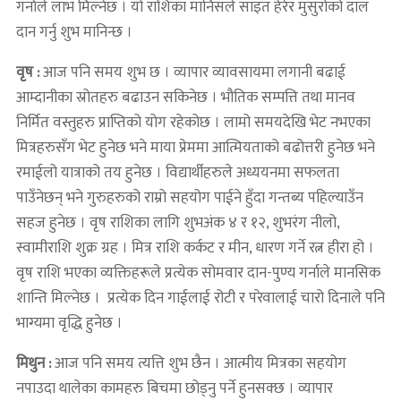
गर्नाले लाभ मिल्नेछ । यो राशिका मानिसले साइत हेरेर मुसुरोको दाल
दान गर्नु शुभ मानिन्छ ।
वृष :
आज पनि समय शुभ छ । व्यापार व्यावसायमा लगानी बढाई
आम्दानीका स्रोतहरु बढाउन सकिनेछ । भौतिक सम्पत्ति तथा मानव
निर्मित वस्तुहरु प्राप्तिको योग रहेकोछ । लामो समयदेखि भेट नभएका
मित्रहरुसँग भेट हुनेछ भने माया प्रेममा आत्मियताको बढोत्तरी हुनेछ भने
रमाईलो यात्राको तय हुनेछ । विद्यार्थीहरुले अध्ययनमा सफलता
पाउँनेछन् भने गुरुहरुको राम्रो सहयोग पाईने हुँदा गन्तब्य पहिल्याउँन
सहज हुनेछ । वृष राशिका लागि शुभअंक ४ र १२, शुभरंग नीलो,
स्वामीराशि शुक्र ग्रह । मित्र राशि कर्कट र मीन, धारण गर्ने रत्न हीरा हो ।
वृष राशि भएका व्यक्तिहरूले प्रत्येक सोमवार दान-पुण्य गर्नाले मानसिक
शान्ति मिल्नेछ । प्रत्येक दिन गाईलाई रोटी र परेवालाई चारो दिनाले पनि
भाग्यमा वृद्धि हुनेछ ।
मिथुन :
आज पनि समय त्यत्ति शुभ छैन । आत्मीय मित्रका सहयोग
नपाउदा थालेका कामहरु बिचमा छोड्नु पर्ने हुनसक्छ । व्यापार