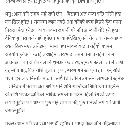
रंगको कपडा लगाउनुपर्छ भने हनुमानको पूजाअर्चना गर्नुपर्छ ।
धनु :
आज पनि समय राम्रै रहने छैन । विद्यामा अरु भन्दा पछि परिने हुँदा
मन खिन्न हुनेछ । समयमा काम नबन्ने तथा बनेको काम बिग्रने हुँदा मनमा
निरासा पैदा हुनेछ । व्यवसायमा लगानी गरे पनि आम्दानी थोरै हुने हुँदा
दैनिक गुजारा गर्न गाह्रो हुनेछ । मध्यान्हदेखि पुरानो रोग तथा समस्याहरु
स्वतः ठिक भएर जानेछन् । मामा तथा मावलीबाट तपाईको काममा
सहयोग हुनेछ । पढाई लेखाईमा अरुभन्दा अग्रपंतिमा तपाईको नाम
आउनेछ । धनु राशिका लागि शुभअंक ७ र ११, शुभरंग पहेंलो, स्वामीराशि
वृहस्पति ग्रह, मित्र राशि तुला र कुम्भ, धारण गर्ने रत्न मुगा हो । धनु राशि
भएकाहरूले शनिस्तोत्र पाठका साथै शिवजीको उपासना लाभदायी रहनेछ
। शनिबार पीपलमा जल अर्पण पनि शनि शान्तिका निम्ति उत्तम रहनेछ ।
यो राशि भएका व्यक्तिले अधिक सफलता पाउन पहेंलो रंगको कपडा
लगाउनुहोस् भने आफ्ना गुरुलाई सम्मान गर्दै गुरुमन्त्रको जप गर्ने बानी
बसाल्नुहोस् ।
मकर :
आज पनि स्वास्थ्य भरपर्दोे रहनेछ । आम्दानीका स्रोत पहिल्याउन