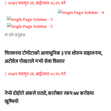
२०७९ फाल्गुन २१, आईतवार ०८:२५ गते
यो पनि हेर्नुहोस
चितवनमा टोयोटाको अत्याधुनिक ३ एस शोरुम सञ्चालनमा,
अटोवेज पोखराले गर्‍यो सेवा विस्तार
२०७९ फाल्गुन २१, आईतवार ०८:२५ गते
नेप्से दोहोरो अंकले घट्यो, कारोबार रकम ७४ करोडमा
खुम्चियो