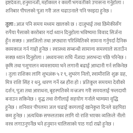
इष्टदेवता, हनुमानजी, महाँकाल र काली भगवतीको उपासना गर्नुहोला ।
शनिबार पीपलको पूजा गरी जल चढाउनाले पनि फाइदा हुनेछ ।
तुला :
आज पनि समय मध्यम खालको छ । दाजुभाई तथा छिमेकीसँग
रुपैया पैसाको कारोबार गर्दा ध्यान दिनुहोला भविष्यमा विवाद सिर्जना
हुँन सक्छ । असजिलो तथा अप्ठ्यारा परिस्थितिको सामना गर्नुपर्दा दैनिक
कामकाज गर्न गाह्रो हुनेछ । स्वास्थ्य सम्बन्धी सामान्य समस्याले सताउँन
सक्छ ध्यान दिनुहोला । अध्ययनमा रुचि नँजादा अरुभन्दा पछि परिनेछ ।
कृषि तथा पशुपालन व्यवसायमा भने लगानी बढाई आम्दानी गर्न सकिनेछ
। तुला राशिका लागि शुभअंक ५ र ९, शुभरंग निलो, स्वामीराशि शुक्र ग्रह,
मित्र राशि सिंह र धनु, धारण गर्ने रत्न हीरा हो । प्रतिकूल समयमा देवीको
दर्शन, पूजा तथा आराधना, बृहस्पतिको मन्त्रजप गरी समयलाई फलदायी
बनाउन सकिनेछ । वृद्ध तथा रोगीलाई सहयोग गर्नाले भाग्यमा वृद्धि
हुनेछ । शनिवार पीपलमा जल चढाई कागलाई खानेकुरा दिनले ग्रहपिडा
कम हुनेछ । अत्यधिक सफलताका लागि यो राशि भएका व्यक्तिले नीलो
वस्त्र लगाउनुपर्नेछ भने हनुमान चालिसाको पाठ गर्दा राम्रो हुनेछ ।