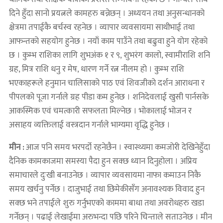
दिने हुँदा सानो प्रयत्नले कामहरु बन्नेछन् । अध्ययन तथा अनुसन्धानको
क्षेत्रमा तपाईकै बर्चस्व रहनेछ । व्यापार व्यवसायमा साथीभाई तथा
आफन्तको सहयोग हुनेछ । नयाँ काम पाउँने तथा बढुवा हुने योग रहेको
छ । कुम्भ राशिका लागि शुभअंक १ र ९, शुभरंग कालो, स्वामीराशि शनि
ग्रह, मित्र राशि धनु र मेष, धारण गर्ने रत्न नीलम हो । कुम्भ राशि
भएकाहरूले हनुमान चालिसाको पाठ एवं शिवजीको दर्शन आराधना र
पीपलको पूजा गर्नाले ग्रह पीडा कम हुनेछ । शनिदेवलाई खुसी पार्नसके
आकस्मिक एवं चमत्कारी सफलता मिल्नेछ । भोकालाई भोजन र
असाहय व्यक्तिलाई वस्त्रदान गर्नाले भाग्यमा वृद्धि हुनेछ ।
मीन :
आज पनि समय भरपर्दो रहनेछैन । स्वास्थ्यमा कमजोरी देखिनेहुँदा
दैनिक कामकाजमा समस्या पैदा हुन सक्छ ध्यान दिनुहोला । अप्रिय
समाचारले दुःखी बनाउनेछ । व्यापार व्यवसायमा नाफा कमाउन निकै
समय खर्चनु पर्नेछ । दाजुभाई तथा छिमेकीसँग अनावश्यक विवाद हुन
सक्छ भने तपाईले शुरु गर्नुभएको काममा बाधा तथा अवरोधहरु खडा
गर्नेछन् । पढाई लेखाईमा अरुभन्दा पछि परिने चिन्ताले सताउनेछ । मीन