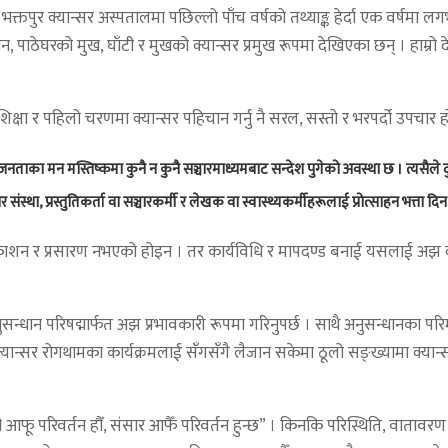
पर्छ । भक्तपुर क्यान्सर अस्पतालमा पछिल्लो पाँच वर्षको तथ्याङ्क हेर्दा एक वर
न, पाठेघरको मुख, घाँटी र मुखको क्यान्सर प्रमुख रूपमा देखिएका छन् । हाम्र
 शिक्षा र पहिलो चरणमा क्यान्सर पहिचान गर्नु नै सरल, सस्तो र भरपर्दो उपचार 
मन मस्तिष्कमा कुनै न कुनै सञ्चारमाध्यमबाट सन्देश पुगेको अवस्था छ । त्यसैले दुर
संस्था, प्रस्तुतिकर्ता वा सञ्चारकर्मी र लेखक वा स्वास्थ्यकर्मीहरूलाई प्रोत्साहन भत्ता 
र्ता प्रकाशन र प्रसारण नभएको होइन । तर कार्यविधि र मापदण्ड बनाई यसलाई अ
नुसन्धान परिषद्मार्फत अझ प्रभावकारी रूपमा गरिनुपर्छ । साथै अनुसन्धानका परि
क्यान्सर रोगथामका कार्यक्रमलाई सँगसँगै लैजान सकेमा ठूलो सङ्ख्यामा क्यान
ी आफू परिवर्तन हौँ, संसार आफैँ परिवर्तन हुन्छ” । किनकि परिस्थिति, वातावरण