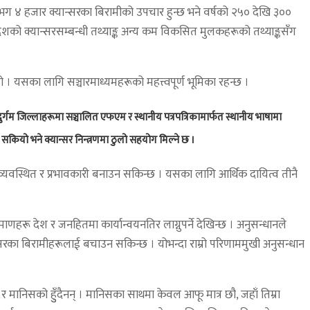
्षमा लगभग ४ हजार क्यान्सरका बिरामीको उपचार हुन्छ भने वर्षको २५० देखि ३००
ो देशको क्यान्सरसम्बन्धी तथ्याङ्क अन्य कम विकसित मुलकहरूको तथ्याङ्कसँग
हो । यसका लागि सञ्चारमाध्यमहरूको महत्त्वपूर्ण भूमिका रहन्छ ।
्गम जिल्लाहरूमा सञ्चालित एफएम र स्थानीय पत्रपत्रिकामार्फत स्थानीय भाषामा
दिन सकियो भने क्यान्सर निन्त्रणमा ठुलो सहयोग मिल्ने छ ।
झ व्यवस्थित र प्रभावकारी बनाउन सकिन्छ । यसका लागि आर्थिक दायित्व तीनै
माणहरू देश र जनहितमा कार्यान्वयनतिर लाग्नुपर्ने देखिन्छ । अनुसन्धानले
्सरका बिरामीहरूलाई बचाउन सकिन्छ । योभन्दा राम्रो परिणाममुखी अनुसन्धान
 र मानिसको हुुँदैनन् । मानिसका साथमा केवल आफू मात्र छौ, जहाँ तिम्रा