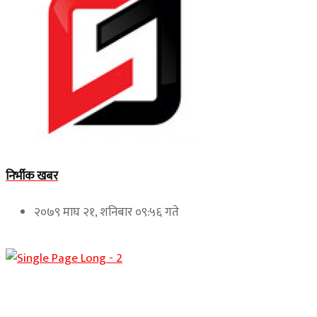
निर्भीक खबर
२०७९ माघ २१, शनिबार ०९:५६ गते