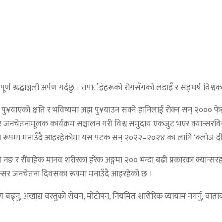
ूर्ण श्रद्धाञ्जली अर्पण गर्दछु । तपार्इंहरूको रोगसँगको लडाइँ र सङ्घर्ष विश्वक
क्ष रूपमा पु¥याएको क्षति र भविष्यमा अझ पु¥याउन सक्ने हानिलाई रोक्न सन् २०००
तार र जनचेतनामूलक कार्यक्रम सञ्चालन गरी विश्व समुदाय एकजुट भएर क्यान्सर
वसका रूपमा मनाउँदै आइरहेकोमा यस पटक सन् २०२२–२०२४ का लागि ‘क्लोज दी
गरी नङ र रौँबाहेक मानव शरीरका हरेक अङ्गमा २०० भन्दा बढी प्रकारका क्यान्सरह
यान्सर जनचेतना दिवसका रूपमा मनाउँदै आइरहेको छ ।
 प्रयोग बढ्नु, अखाद्य वस्तुको सेवन, मोटोपन, नियमित शारीरिक व्यायाम नगर्नु, 