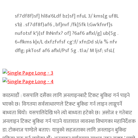
sf7df8f}sf] hl8a'6Ldf bz}sf] nfuL 3/ kms{g uf8L
s'b} . sf7df8f}af6 , bf]nvf /fk]5fk l;Gw'kfnrf]s
nufotsf k"j{sf lhNnfx? of] ?6af6 aflxl/g] ub{5g .
6«flkms k|x/L dxfzfvfsf cg';f/ xfn;Dd sl/a % nfv
dflg; pkTosf af6 aflxl/Psf 5g . tl:a/ M ljsf; sfsL{
काठमाडौं : यसपालि दसैंका लागि अनलाइनबाटै टिकट बुकिङ गर्न पाइने
भएको छ। विगतमा सर्वसाधारणले टिकट बुकिङ गर्न लाइन लाग्नुपर्ने
बाध्यता थियो। यसपालिदेखि भने त्यो बाध्यता हटेको छ। असोज १ गतेबाट
अनलाइन टिकट बुकिङ गर्न पाउने यातायात व्यवस्था विभागका महानिर्देशक
डा. टोकराज पाण्डेले बताए। यात्रुको सहजताका लागि अनलाइन बुकिङ