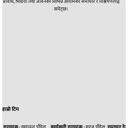
प्रविधि, भिडियो तथा जीवनका विभिन्न आयामका समाचार र विश्लेषणलाई
समेट्छ।
हाम्रो टिम
सम्पादक :
खडानन्द पौडेल
कार्यकारी सम्पादक :
सुरज पौडेल
समाचार डेस