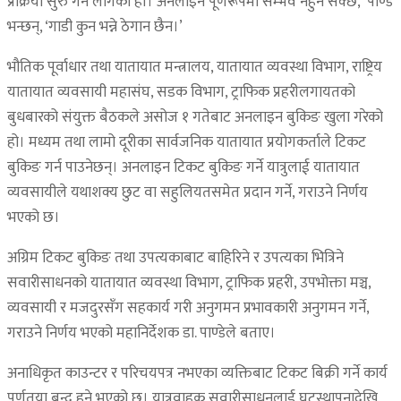
प्रक्रिया सुरु गर्न लागेका हौं। अनलाइन पूर्णरूपमा सम्भव नहुन सक्छ,’ पाण्डे
भन्छन्, ‘गाडी कुन भन्ने ठेगान छैन।’
भौतिक पूर्वाधार तथा यातायात मन्त्रालय, यातायात व्यवस्था विभाग, राष्ट्रिय
यातायात व्यवसायी महासंघ, सडक विभाग, ट्राफिक प्रहरीलगायतको
बुधबारको संयुक्त बैठकले असोज १ गतेबाट अनलाइन बुकिङ खुला गरेको
हो। मध्यम तथा लामो दूरीका सार्वजनिक यातायात प्रयोगकर्ताले टिकट
बुकिङ गर्न पाउनेछन्। अनलाइन टिकट बुकिङ गर्ने यात्रुलाई यातायात
व्यवसायीले यथाशक्य छुट वा सहुलियतसमेत प्रदान गर्ने, गराउने निर्णय
भएको छ।
अग्रिम टिकट बुकिङ तथा उपत्यकाबाट बाहिरिने र उपत्यका भित्रिने
सवारीसाधनको यातायात व्यवस्था विभाग, ट्राफिक प्रहरी, उपभोक्ता मञ्च,
व्यवसायी र मजदुरसँग सहकार्य गरी अनुगमन प्रभावकारी अनुगमन गर्ने,
गराउने निर्णय भएको महानिर्देशक डा. पाण्डेले बताए।
अनाधिकृत काउन्टर र परिचयपत्र नभएका व्यक्तिबाट टिकट बिक्री गर्ने कार्य
पूर्णतया बन्द हुने भएको छ। यात्रुवाहक सवारीसाधनलाई घटस्थापनादेखि