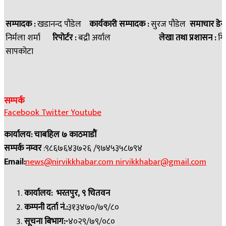
सम्पादक :
खडानन्द पौडेल
कार्यकारी सम्पादक :
सुरज पौडेल
समाचार डेस
निर्मला शर्मा
रिपोर्टर :
बद्री अर्याल
लेखा तथा प्रशासन :
गि
सापकोटा
सम्पर्क
Facebook
Twitter
Youtube
कार्यालय: चाबहिल ७ काठमाडौं
सम्पर्क नम्वर
:९८६७६४३७२६ /९७४५३५८७९४
Email:
news@nirvikkhabar.com
nirvikkhabar@gmail.com
कार्यालय: भरतपुर, ९ चितवन
कम्पनी दर्ता नं.:
३१३४७०/७९/८०
सूचना बिभाग:-
४०२९/७९/०८०