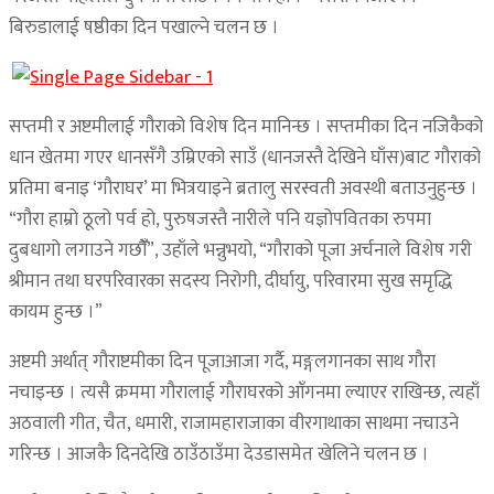
बिरुडालाई षष्ठीका दिन पखाल्ने चलन छ ।
सप्तमी र अष्टमीलाई गौराको विशेष दिन मानिन्छ । सप्तमीका दिन नजिकैको
धान खेतमा गएर धानसँगै उम्रिएको साउँ (धानजस्तै देखिने घाँस)बाट गौराको
प्रतिमा बनाइ ‘गौराघर’ मा भित्रयाइने ब्रतालु सरस्वती अवस्थी बताउनुहुन्छ ।
“गौरा हाम्रो ठूलो पर्व हो, पुरुषजस्तै नारीले पनि यज्ञोपवितका रुपमा
दुबधागो लगाउने गछौँँ”, उहाँले भन्नुभयो, “गौराको पूजा अर्चनाले विशेष गरी
श्रीमान तथा घरपरिवारका सदस्य निरोगी, दीर्घायु, परिवारमा सुख समृद्धि
कायम हुन्छ ।”
अष्टमी अर्थात् गौराष्टमीका दिन पूजाआजा गर्दै, मङ्गलगानका साथ गौरा
नचाइन्छ । त्यसै क्रममा गौरालाई गौराघरको आँगनमा ल्याएर राखिन्छ, त्यहाँ
अठवाली गीत, चैत, धमारी, राजामहाराजाका वीरगाथाका साथमा नचाउने
गरिन्छ । आजकै दिनदेखि ठाउँठाउँमा देउडासमेत खेलिने चलन छ ।