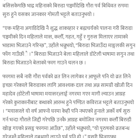
बसिसकेपछि भाद्र महिनाको बिरुडा पञ्चमीदेखि गौरा पर्व बिधिवत रुपमा
सुरु हुने यसका जानकार गोमती भट्टले बताउनुभयो ।
“एक महिना अगाडिदेखि नै शुद्ध शाकाहार र बह्मचर्यको पालना गरी बिरुडा
पञ्चमीको दिन महिलाले मास, कलौँ, गहत, गहुँ र गुरुस मिलाएर तामाको
भाडामा भिजाउने गरिन्छ”, उहाँले भन्नुभयो, “बिरुडा भिजाउँदा माङ्गलकी सगुन
फाँग गाउँछाँै ।” बिरुडा भिजाउने बेला महिलाले डोटेली भाषामा सगुन तथा
बिरुडा भिजााउने बेलाको फाग गाउने चलन छ ।
फागमा सबै नारी गौरा पर्वको व्रत लिन लागेका र आफूले पनि यो व्रत लिने
इच्छा गरेकाले बिरुडाका लागि आवश्यक दाल तथा अन्न सामग्री खोजी दिन
महादेव (डोटेली भाषामा मयासर)लाई नगरमा गएर मागी ल्याउन आग्रह
गरेको कुराकानीबाट कथाको आरम्भ हुने पण्डित कविराज भट्टले बताउनुभयो
। “मयासरले यो वर्ष आफ्नो घरमा केही पनि नभएको हुनाले अर्को वर्ष सुरु
गर्न भन्दा गौराले जिद्दी गरेपछि उनकै आग्रह बमोजिम नगरमा कलौँ बिरुडी
खोज्न गएको प्रसङ्ग फागमा आउँछ”, उहाँले भन्नुभयो, “यो पुरुषको व्रतबन्ध
गरेजस्तै महिलाले दुबधागो लाउने पर्व पनि हो ।” यसरी भिजाएका