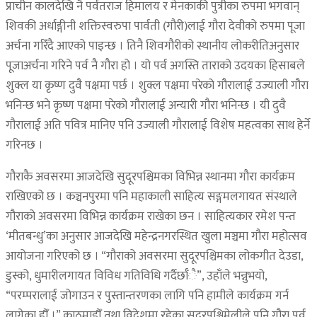
प्राचीन कालदेखि नै पर्वतराज हिमालय र मेनकाकी पुत्रीका रुपमा भगवान्
शिवकी अर्धाङ्गीनी शक्तिस्वरुपा पार्वती (गौरी)लाई गौरा देवीको रुपमा पूजा
अर्चना गरिँदै आएको पाइन्छ । तिनै शिवगौरीको स्थानीय लोकरीतिअनुसार
पूजाअर्चना गरिने पर्व नै गौरा हो । यो पर्व अगस्ति ताराको उदयका हिसाबले
शुक्ल या कृष्ण दुवै पक्षमा पर्छ । शुक्ल पक्षमा परेको गौरालाई उज्याली गौरा
भनिन्छ भने कृष्ण पक्षमा परेको गौरालाई अन्यारी गौरा भनिन्छ । यी दुवै
गौरालाई अति पवित्र मानिए पनि उज्याली गौरालाई विशेष महत्वका साथ हेर्ने
गरिनछ ।
गौराकै अवसरमा आजदेखि सुदूरपश्चिमका विभिन्न स्थानमा गौरा कार्यक्रम
राखिएको छ । कञ्चनपुरमा पनि महाकाली साहित्य सङ्गमलगायत संस्थाले
गौराको अवसरमा विभिन्न कार्यक्रम राखेका छन । साहित्यकार रमेश पन्त
‘मीतबन्धु’का अनुसार आजदेखि महेन्द्रनगरस्थित खुला मञ्चमा गौरा महोत्सव
आयोजना गरिएको छ । “गौराको अवसरमा सुदूरपश्चिमका लोकगीत देउडा,
डुस्को, धुमारीलगायत विविध गतिविधि गर्दैर्छाँै”, उहाँले भन्नुभयो,
“परम्परालाई जोगाउन र पुस्तान्तरणका लागि पनि हामीले कार्यक्रम गर्न
लागेका हौँ ।” काठमाडौँ तथा विदेशमा रहेका सुदूरपश्चिमेलीले पनि गौरा पर्व