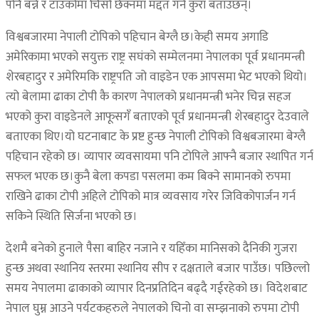
पनि बन्ने र टाउकोमा चिसो छेक्नमा मद्दत गर्ने कुरा बताउँछन्।
विश्वबजारमा नेपाली टोपिको पहिचान बेग्लै छ।केही समय अगाडि
अमेरिकामा भएको सयुक्त राष्ट्र सघंको सम्मेलनमा नेपालका पूर्व प्रधानमन्त्री
शेरबहादुर र अमेरिमकि राष्ट्रपति जो वाइडेन एक आपसमा भेट भएको थियो।
त्यो बेलामा ढाका टोपी कै कारण नेपालको प्रधानमन्त्री भनेर चिन्न सहज
भएको कुरा वाइडेनले आफूसगँ बताएको पूर्व प्रधानमन्त्री शेरबहादुर देउवाले
बताएका थिए।यो घटनाबाट के प्रष्ट हुन्छ नेपाली टोपिको विश्वबजारमा बेग्लै
पहिचान रहेको छ। व्यापार व्यवसायमा पनि टोपिले आफ्नै बजार स्थापित गर्न
सफल भएक‍ छ।कुनै बेला कपडा पसलमा कम बिक्ने सामानको रुपमा
राखिने ढाका टोपी अहिले टोपिको मात्र व्यवसाय गरेर जिविकोपार्जन गर्न
सकिने स्थिति सिर्जना भएको छ।
देशमै बनेको हुनाले पैसा बाहिर नजाने र यहिँका मानिसको दैनिकी गुजरा
हुन्छ अथवा स्थानिय स्तरमा स्थानिय सीप र दक्षताले बजार पाउँछ। पछिल्लो
समय नेपालमा ढाकाको व्यापार दिनप्रतिदिन बढ्दै गईरहेको छ। विदेशबाट
नेपाल घुम्न आउने पर्यटकहरुले नेपालको चिनो वा सम्झनाको रुपमा टोपी