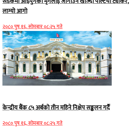
सडकमा आइपुगेको मृगलाई जोगाउन खोज्दा पल्टियो ट्यांकर,
लाग्यो आगो
२०८० पुष १६, सोमबार ०८:२५ गते
Home Banner 1
केन्द्रीय बैंक ८५ अर्बको तीन महिने निक्षेप सङ्कलन गर्दै
२०८० पुष १६, सोमबार ०८:२५ गते