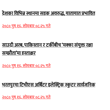
देशका विभिन्न स्थानमा सडक अवरुद्ध, यातायात प्रभावित
२०८० पुष १६, सोमबार ०८:२५ गते
साउदी अरब, पाकिस्तान र टर्कीबीच ‘मक्का संयुक्त रक्षा
सम्झौता’मा हस्ताक्षर
२०८० पुष १६, सोमबार ०८:२५ गते
भरतपुरमा टिभीएस अर्बिटर इलेक्ट्रिक स्कुटर सार्वजनिक
२०८० पुष १६, सोमबार ०८:२५ गते