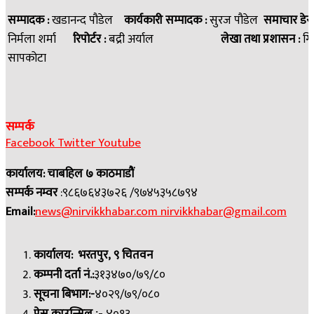
सम्पादक :
खडानन्द पौडेल
कार्यकारी सम्पादक :
सुरज पौडेल
समाचार डेस
निर्मला शर्मा
रिपोर्टर :
बद्री अर्याल
लेखा तथा प्रशासन :
गि
सापकोटा
सम्पर्क
Facebook
Twitter
Youtube
कार्यालय: चाबहिल ७ काठमाडौं
सम्पर्क नम्वर
:९८६७६४३७२६ /९७४५३५८७९४
Email:
news@nirvikkhabar.com
nirvikkhabar@gmail.com
कार्यालय: भरतपुर, ९ चितवन
कम्पनी दर्ता नं.:
३१३४७०/७९/८०
सूचना बिभाग:-
४०२९/७९/०८०
:-