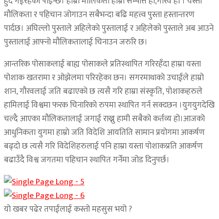
हुदैँ गईरहेको पाइन्छ। हाम्रो मौलिकता हाम्रो सम्पत्ति हो,गौरव हो । यस्ता
मौलिकता र पहिचान जोगाउन सबैभन्दा बढि महत्त्व पुस्ता हस्तान्तरण
पार्दछ। अघिल्लो पुस्ताले अहिलेको पुस्तालाई र अहिलेको पुस्ताले अब आउने
पुस्तालाई आफ्नो मौलिकतालाई चिनाउन जरुरि छ।
आन्तरिक पोसाकलाई बाह्य पोसाकले प्रतिस्थापित गरिरहँदा हाम्रा यस्ता
पोशाक खतरामा र ओझेलमा परिरहेका छन। सगरमाथाको उचाईले हाम्रो
शान, गौरवलाई जति बढाएको छ त्यसै गरि हाम्रा संस्कृति, पोशाकहरुले
हामिलाई विश्वमा फरक चिनारिको रुपमा स्थापित गर्न सक्दछन ।युगयुगदेखि
चल्दै आएका मौलिकतालाई ज‍गाई राख्नु हामी सबैको कर्तव्य हो।आजको
आधुनिकता युगमा हाम्राे जति विदेशि आयतिति सामान प्रयोगमा आकर्षण
बढ्दो छ त्यसै गरि विदेशिहरुलाई पनि हाम्रा यस्ता पोशाकप्रति आकर्षण
बढाउँदै विश्व जगतमा पहिचान स्थापित गर्नेमा जोड दिनुपर्छ।
यो खबर पढेर तपाईलाई कस्तो महसुस भयो ?