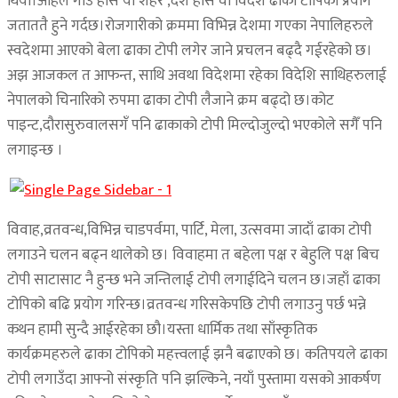
थियो।अहिले गाउँ होस या शहर ,देश होस वा विदेश ढाका टोपिको प्रयोग
जताततै हुने गर्दछ।रोजगारीको क्रममा विभिन्न देशमा गएका नेपालिहरुले
स्वदेशमा आएको बेला ढाका टोपी लगेर जाने प्रचलन बढ्दै गईरहेको छ।
अझ आजकल त आफन्त, साथि अवथा विदेशमा रहेका विदेशि साथिहरुलाई
नेपालको चिनारिको रुपमा ढाका टोपी लैजाने क्रम बढ्दो छ।कोट
पाइन्ट,दौरासुरुवालसगँ पनि ढाकाको टोपी मिल्दोजुल्दो भएकोले सगैँ पनि
लगाइन्छ ।
विवाह,व्रतवन्ध,विभिन्न चाडपर्वमा, पार्टि, मेला, उत्सवमा जादाँ ढाका टोपी
लगाउने चलन बढ्न थालेको छ। विवाहमा त बहेला पक्ष र बेहुलि पक्ष बिच
टोपी साटासाट नै हुन्छ भने जन्तिलाई टोपी लगाईदिने चलन छ।जहाँ ढाका
टोपिको बढि प्रयोग गरिन्छ।व्रतवन्ध गरिसकेपछि टोपी लगाउनु पर्छ भन्ने
कथन हामी सुन्दै आईरहेका छौ।यस्ता धार्मिक तथा साँस्कृतिक
कार्यक्रमहरुले ढाका टोपिको महत्त्वलाई झनै बढाएको छ। कतिपयले ढाका
टोपी लगाउँदा आफ्नो संस्कृति पनि झल्किने, नयाँ पुस्तामा यसको आकर्षण